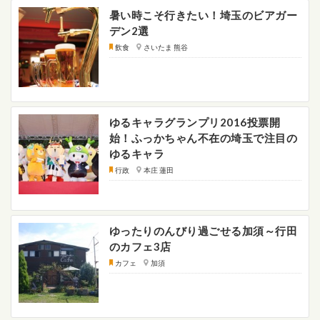
暑い時こそ行きたい！埼玉のビアガー
デン2選
飲食
さいたま 熊谷
ゆるキャラグランプリ2016投票開
始！ふっかちゃん不在の埼玉で注目の
ゆるキャラ
行政
本庄 蓮田
ゆったりのんびり過ごせる加須～行田
のカフェ3店
カフェ
加須