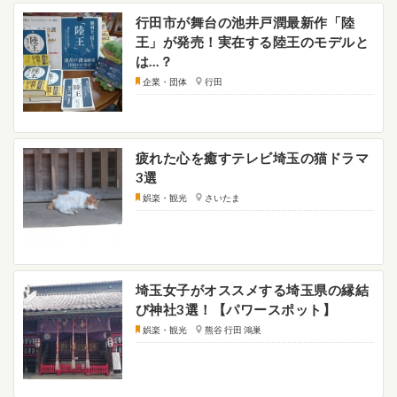
行田市が舞台の池井戸潤最新作「陸
王」が発売！実在する陸王のモデルと
は…？
企業・団体
行田
疲れた心を癒すテレビ埼玉の猫ドラマ
3選
娯楽・観光
さいたま
埼玉女子がオススメする埼玉県の縁結
び神社3選！【パワースポット】
娯楽・観光
熊谷 行田 鴻巣