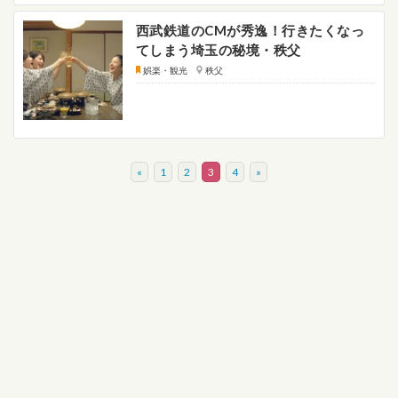
西武鉄道のCMが秀逸！行きたくなっ
てしまう埼玉の秘境・秩父
娯楽・観光
秩父
«
1
2
3
4
»