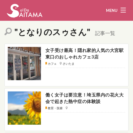
MENU
"となりのスゥさん"
記事一覧
娯楽・観光
飲食
女子受け最高！隠れ家的人気の大宮駅
東口のおしゃれカフェ3店
企業・団体
教育・医療
カフェ
さいたま
行政
まとめ！
地域から探す
働く女子は要注意！埼玉県内の花火大
会で起きた熱中症の体験談
募集！
お問い合わせ
教育・医療
運営団体
ライター