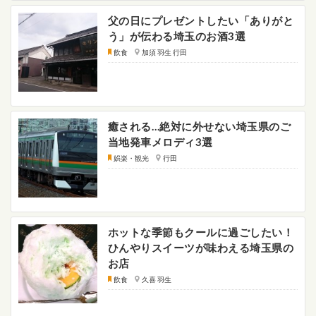
父の日にプレゼントしたい「ありがと
う」が伝わる埼玉のお酒3選
飲食
加須 羽生 行田
癒される…絶対に外せない埼玉県のご
当地発車メロディ3選
娯楽・観光
行田
ホットな季節もクールに過ごしたい！
ひんやりスイーツが味わえる埼玉県の
お店
飲食
久喜 羽生