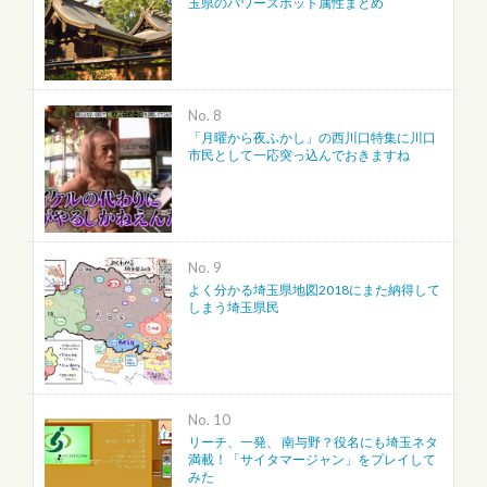
玉県のパワースポット属性まとめ
No.
「月曜から夜ふかし」の西川口特集に川口
市民として一応突っ込んでおきますね
No.
よく分かる埼玉県地図2018にまた納得して
しまう埼玉県民
No.
リーチ、一発、 南与野？役名にも埼玉ネタ
満載！「サイタマージャン」をプレイして
みた