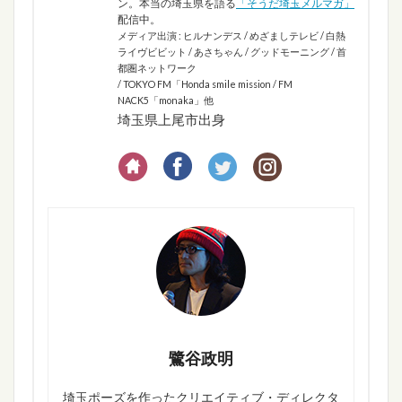
ン。本当の埼玉県を語る
「そうだ埼玉メルマガ」
配信中。
メディア出演 : ヒルナンデス / めざましテレビ / 白熱
ライヴビビット / あさちゃん / グッドモーニング / 首
都圏ネットワーク
/ TOKYO FM「Honda smile mission / FM
NACK5「monaka」他
埼玉県上尾市出身
鷺谷政明
埼玉ポーズを作ったクリエイティブ・ディレクタ