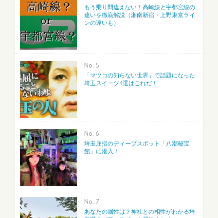
もう乗り間違えない！高崎線と宇都宮線の
違いを徹底解説（湘南新宿・上野東京ライ
ンの違いも）
No.
「マツコの知らない世界」で話題になった
埼玉スイーツ4選はこれだ！
No.
埼玉屈指のディープスポット「八潮秘宝
館」に潜入！
No.
あなたの属性は？神社との相性がわかる埼