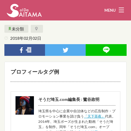
MENU
未分類
2018年02月02日
娯楽・観光
飲食
0
企業・団体
教育・医療
プロフィールタグ例
行政
まとめ！
地域から探す
そうだ埼玉.com編集長 : 鷺谷政明
募集！
お問い合わせ
埼玉県を中心に企業や自治体などの広告制作・プ
ロモーション事業を請け負う
「天下茶夜」
代表。
運営団体
ライター
2014年、埼玉ポーズが生まれた動画「そうだ埼
玉」を制作。同年「そうだ埼玉.com」オープ