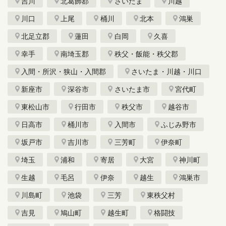
吉川
北葛飾郡
さいたま
川越
川口
上尾
桶川
北本
鴻巣
北足立郡
蓮田
白岡
久喜
幸手
南埼玉郡
秩父・飯能・秩父郡
入間・所沢・狭山・入間郡
さいたま・川越・川口
新座市
深谷市
さいたま市
宮代町
東松山市
行田市
秩父市
越谷市
日高市
桶川市
入間市
ふじみ野市
坂戸市
吉川市
三芳町
伊奈町
埼玉
浦和
寄居
大宮
神川町
生越
毛呂
伊奈
越生
鴻巣市
川島町
池袋
三芳
東秩父村
吉見
鳩山町
越生町
格闘技