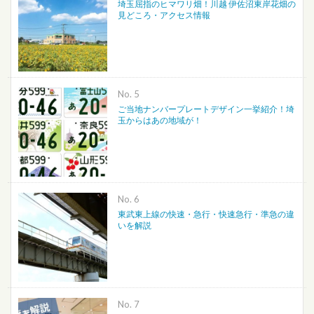
埼玉屈指のヒマワリ畑！川越 伊佐沼東岸花畑の
見どころ・アクセス情報
No.
ご当地ナンバープレートデザイン一挙紹介！埼
玉からはあの地域が！
No.
東武東上線の快速・急行・快速急行・準急の違
いを解説
No.