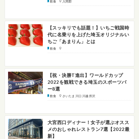
飲食
入間郡
【スッキリでも話題！】いちご戦国時
代に名乗りを上げた埼玉オリジナルい
ちご「あまりん」とは
飲食
【祝・決勝T進出】ワールドカップ
2022を観戦できる埼玉のスポーツバ
ー8選
飲食
さいたま 川口 川越 所沢
大宮西口ディナー！女子が選ぶオスス
メのおしゃれレストラン7選【2022最
新】