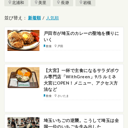
北浦和
美里
長瀞
岩槻
並び替え：
/
戸田市が埼玉のカレーの聖地を獲りに
いく
飲食
戸田
【大宮】一杯で主食になるサラダボウ
ル専門店「WithGreen」9/5 ルミネ
大宮にOPEN！メニュー、アクセス方
法など
飲食
さいたま
埼玉いちごの逆襲。こうして埼玉は全
国一位のいちごを生み出した