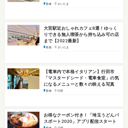
飲食
さいたま
大宮駅近おしゃれカフェ8選！ゆっく
りできる無人喫茶から持ち込み可の店
まで【2022最新】
飲食
さいたま
【電車内で本格イタリアン】行田市
「マスタードシード・電車食堂」の気
になるメニューと数々の映える写真
飲食
行田
お得なクーポン付き！「埼玉うどんパ
スポート2020」アプリ配信スタート
飲食
川越