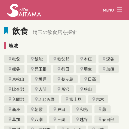
MENU
飲食
埼玉の飲食店を探す
地域
娯楽・観光
飲食
秩父
飯能
秩父郡
本庄
深谷
企業・団体
教育・医療
熊谷
児玉郡
行田
羽生
加須
行政
まとめ！
東松山
坂戸
鶴ヶ島
日高
地域から探す
比企郡
入間
所沢
狭山
入間郡
ふじみ野
富士見
志木
募集！
お問い合わせ
新座
朝霞
戸田
和光
蕨
運営団体
ライター
草加
八潮
三郷
越谷
春日部