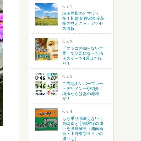
No.
埼玉屈指のヒマワリ
越谷・春日部・吉川・北葛飾
畑！川越 伊佐沼東岸花
畑の見どころ・アクセ
ス情報
さいたま・川越・川口
No.
上尾・桶川・北本・鴻巣・北
「マツコの知らない世
界」で話題になった埼
玉スイーツ4選はこれ
蓮田・白岡・久喜・幸手・南
だ！
No.
ご当地ナンバープレー
トデザイン一挙紹介！
埼玉からはあの地域
が！
No.
もう乗り間違えない！
高崎線と宇都宮線の違
いを徹底解説（湘南新
宿・上野東京ラインの
違いも）