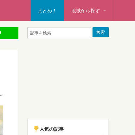
まとめ！
地域から探す
秩父・飯能・秩父郡
本庄・深谷・熊谷・大里郡・
行田・羽生・加須
東松山・坂戸・鶴ヶ島・日高
入間・所沢・狭山・入間郡
ふじみ野・富士見・志木
新座・朝霞・戸田・和光
人気の記事
蕨・草加・八潮・三郷