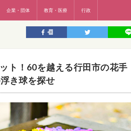
企業・団体
教育・医療
行政
0
ット！60を越える行田市の花手
の浮き球を探せ