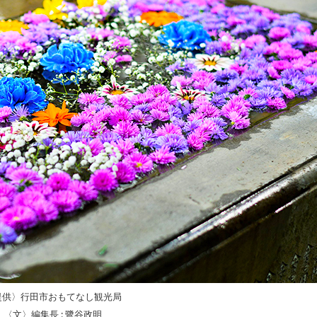
提供〉行田市おもてなし観光局
〈文〉編集長 : 鷺谷政明