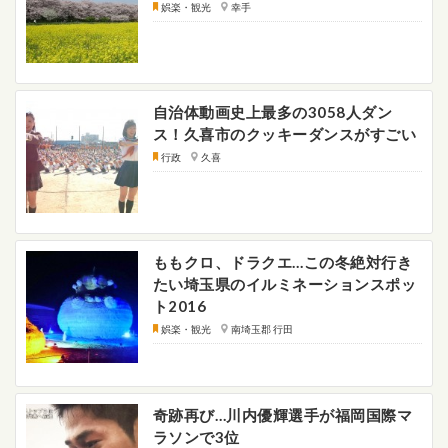
娯楽・観光
幸手
自治体動画史上最多の3058人ダン
ス！久喜市のクッキーダンスがすごい
行政
久喜
ももクロ、ドラクエ…この冬絶対行き
たい埼玉県のイルミネーションスポッ
ト2016
娯楽・観光
南埼玉郡 行田
奇跡再び…川内優輝選手が福岡国際マ
ラソンで3位