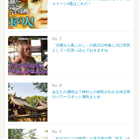
スイーツ4選はこれだ！
No.
「月曜から夜ふかし」の西川口特集に川口市民
として一応突っ込んでおきますね
No.
あなたの属性は？神社との相性がわかる埼玉県
のパワースポット属性まとめ
No.
これがマツコが絶賛した埼玉産の梨「彩玉（さ