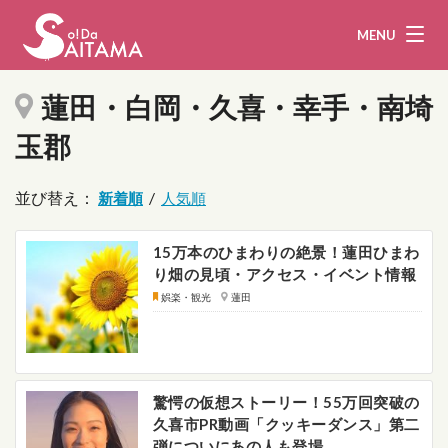
MENU
蓮田・白岡・久喜・幸手・南埼
玉郡
娯楽・観光
飲食
並び替え：
/
企業・団体
教育・医療
15万本のひまわりの絶景！蓮田ひまわ
行政
まとめ！
り畑の見頃・アクセス・イベント情報
娯楽・観光
蓮田
地域から探す
募集！
お問い合わせ
驚愕の仮想ストーリー！55万回突破の
運営団体
ライター
久喜市PR動画「クッキーダンス」第二
弾についにあの人も登場