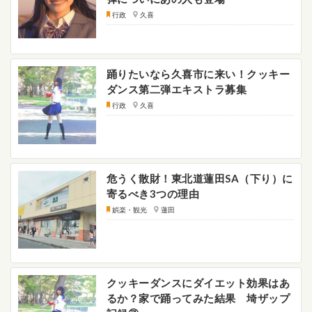
行政
久喜
踊りたいなら久喜市に来い！クッキー
ダンス第二弾エキストラ募集
行政
久喜
危うく散財！東北道蓮田SA（下り）に
寄るべき3つの理由
娯楽・観光
蓮田
クッキーダンスにダイエット効果はあ
るか？家で踊ってみた結果 埼ザップ