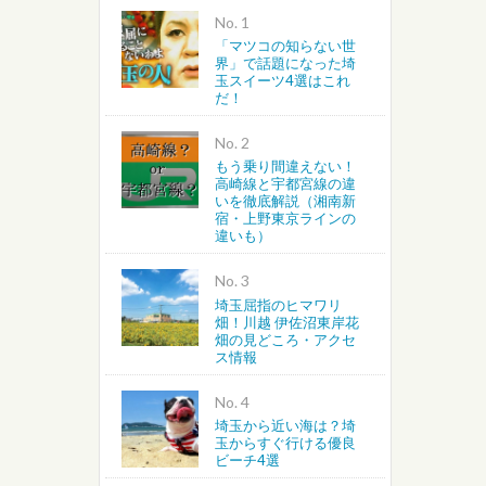
No.
「マツコの知らない世
越谷・春日部・吉川・北葛飾
界」で話題になった埼
玉スイーツ4選はこれ
だ！
さいたま・川越・川口
No.
上尾・桶川・北本・鴻巣・北
もう乗り間違えない！
高崎線と宇都宮線の違
いを徹底解説（湘南新
蓮田・白岡・久喜・幸手・南
宿・上野東京ラインの
違いも）
No.
埼玉屈指のヒマワリ
畑！川越 伊佐沼東岸花
畑の見どころ・アクセ
ス情報
No.
埼玉から近い海は？埼
玉からすぐ行ける優良
ビーチ4選