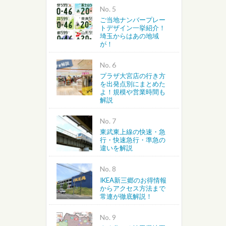
No.
ご当地ナンバープレー
トデザイン一挙紹介！
埼玉からはあの地域
が！
No.
プラザ大宮店の行き方
を出発点別にまとめた
よ！規模や営業時間も
解説
No.
東武東上線の快速・急
行・快速急行・準急の
違いを解説
No.
IKEA新三郷のお得情報
からアクセス方法まで
常連が徹底解説！
No.