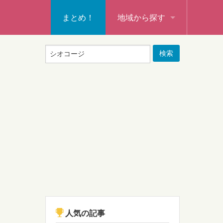
まとめ！
地域から探す
秩父・飯能・秩父郡
本庄・深谷・熊谷・大里郡・
行田・羽生・加須
東松山・坂戸・鶴ヶ島・日高
入間・所沢・狭山・入間郡
ふじみ野・富士見・志木
新座・朝霞・戸田・和光
人気の記事
蕨・草加・八潮・三郷