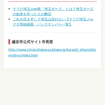
そうだ埼玉.com発「埼玉ポーズ」とは？埼玉ポーズ
の由来を作った人が解説
これを読まずして埼玉は語れない【そうだ埼玉メル
マガ登録画面 バックナンバー一覧】
越谷市公式サイト市長室
http://www.city.koshigaya.saitama.jp/kurashi_shisei/shis
ei/sityo/index.html