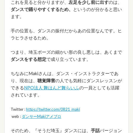
これを見ると分かりますが、
左足を少し前に出す
のは、
ダンスで踊りやすくするため、
というのが分かると思い
ます。
手の位置も、ダンスの振付だからあの位置なんです。ヒ
ラヒラさせるため。
つまり、埼玉ポーズの細かい形の良し悪しは、あくまで
ダンスをする想定
で成り立っています。
ちなみにMakiさんは、ダンス・インストラクターであ
り、現在は、
聴覚障害
の人でも気軽にダンスレッスンが
できる
NPO法人 舞はんど舞らいふ
の一員としても活躍
されています。
Twitter :
https://twitter.com/0821_maki
web :
ダンサーMakiアメブロ
そのため、『そうだ埼玉』ダンスには、
手話
バージョン