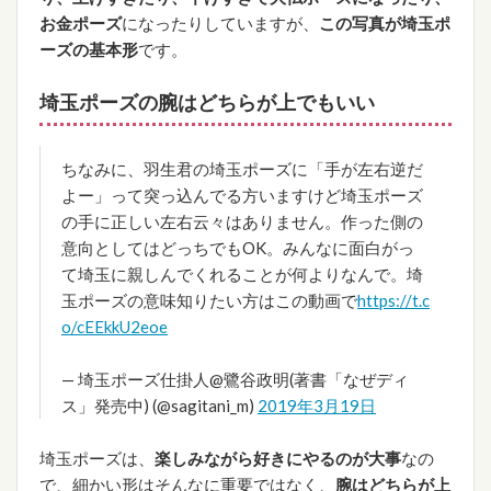
お金ポーズ
になったりしていますが、
この写真が埼玉ポ
ーズの基本形
です。
埼玉ポーズの腕はどちらが上でもいい
ちなみに、羽生君の埼玉ポーズに「手が左右逆だ
よー」って突っ込んでる方いますけど埼玉ポーズ
の手に正しい左右云々はありません。作った側の
意向としてはどっちでもOK。みんなに面白がっ
て埼玉に親しんでくれることが何よりなんで。埼
玉ポーズの意味知りたい方はこの動画で
https://t.c
o/cEEkkU2eoe
— 埼玉ポーズ仕掛人@鷺谷政明(著書「なぜディ
ス」発売中) (@sagitani_m)
2019年3月19日
埼玉ポーズは、
楽しみながら好きにやるのが大事
なの
で、細かい形はそんなに重要ではなく、
腕はどちらが上