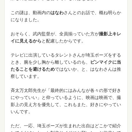
この謎は、動画内の
はなわ
さんとのお話で、概ね明らか
になりました。
おそらく、武内監督が、全員揃っていた方が
撮影上キレ
イに見えるから
と配慮したからです。
テレビに出演しているタレントさんが埼玉ポーズをする
とき、腕を少し胸から離しているのも、
ピンマイクに当
たることを避けるため
ではないか、と、はなわさんは推
察しています。
斉太万太郎先生が「最終的にはみんなが各々の形で好き
にやっていい」と仰っているように、映画は映画で、撮
影上の見え方を優先して、これもまた、好きにやってい
いんです。
ただ、一応、埼玉ポーズが生まれた出自はどこかで紹介