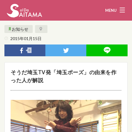
MENU
お知らせ
2015年01月15日
娯楽・観光
飲食
0
企業・団体
教育・医療
そうだ埼玉TV発「埼玉ポーズ」の由来を作
行政
まとめ！
った人が解説
地域から探す
募集！
お問い合わせ
運営団体
ライター