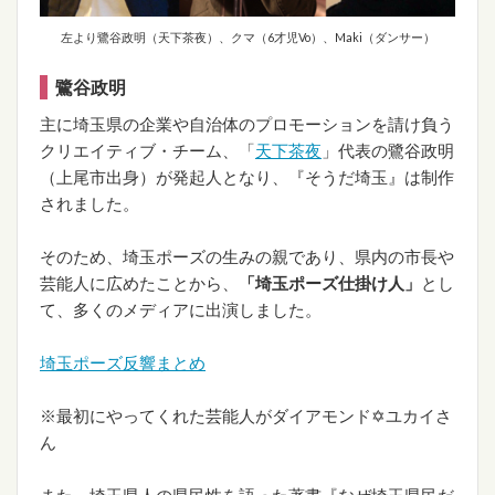
左より鷺谷政明（天下茶夜）、クマ（6才児Vo）、Maki（ダンサー）
鷺谷政明
主に埼玉県の企業や自治体のプロモーションを請け負う
クリエイティブ・チーム、「
天下茶夜
」代表の鷺谷政明
（上尾市出身）が発起人となり、『そうだ埼玉』は制作
されました。
そのため、埼玉ポーズの生みの親であり、県内の市長や
芸能人に広めたことから、
「埼玉ポーズ仕掛け人」
とし
て、多くのメディアに出演しました。
埼玉ポーズ反響まとめ
※最初にやってくれた芸能人がダイアモンド✡ユカイさ
ん
また、埼玉県人の県民性を語った著書『なぜ埼玉県民だ