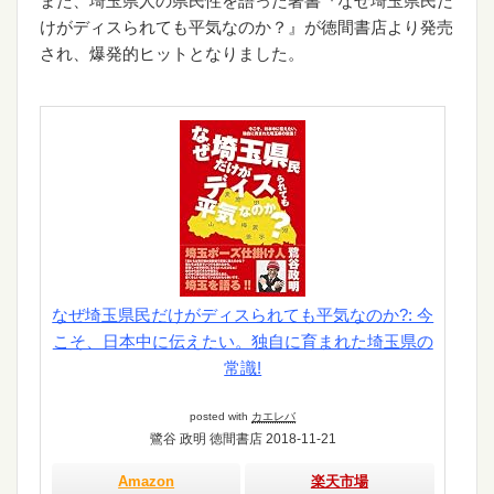
けがディスられても平気なのか？』が徳間書店より発売
され、爆発的ヒットとなりました。
なぜ埼玉県民だけがディスられても平気なのか?: 今
こそ、日本中に伝えたい。独自に育まれた埼玉県の
常識!
posted with
カエレバ
鷺谷 政明 徳間書店 2018-11-21
Amazon
楽天市場