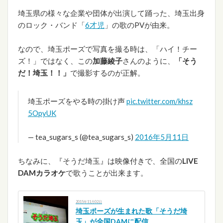
埼玉県の様々な企業や団体が出演して踊った、埼玉出身
のロック・バンド「
6才児
」の歌のPVが由来。
なので、埼玉ポーズで写真を撮る時は、「ハイ！チー
ズ！」ではなく、この
加藤綾子
さんのように、
「そう
だ！埼玉！！」
で撮影するのが正解。
埼玉ポーズをやる時の掛け声
pic.twitter.com/khsz
5OpyUK
— tea_sugars_s (@tea_sugars_s)
2016年5月11日
ちなみに、『そうだ埼玉』は映像付きで、全国の
LIVE
DAMカラオケ
で歌うことが出来ます。
2015年11月02日
埼玉ポーズが生まれた歌「そうだ埼
玉」が全国DAMに配信