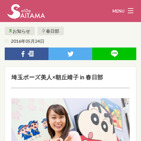
MENU
お知らせ
春日部
2016年05月24日
娯楽・観光
飲食
0
企業・団体
教育・医療
埼玉ポーズ美人×朝丘靖子 in 春日部
行政
まとめ！
地域から探す
募集！
お問い合わせ
運営団体
ライター