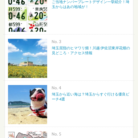
ご当地ナンバープレートデザイン一挙紹介！埼
玉からはあの地域が！
No.
埼玉屈指のヒマワリ畑！川越 伊佐沼東岸花畑の
見どころ・アクセス情報
No.
埼玉から近い海は？埼玉からすぐ行ける優良ビ
ーチ4選
No.