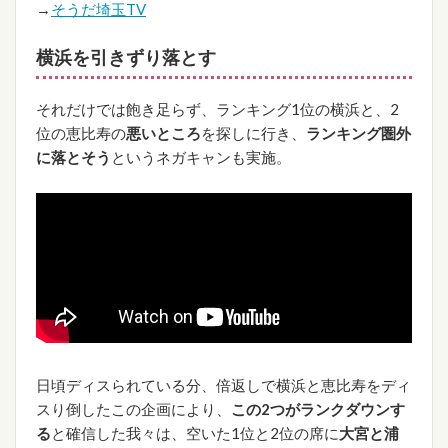
→
そうだ埼玉TV
横浜を引きずり落とす
それだけでは飽き足らず、ランキング1位の横浜と、2
位の恵比寿の
悪いところ
を探しに行き、
ランキング圏外
に落とそう
というネガキャンも実施。
日頃ディスられている分、倍返しで横浜と恵比寿をディ
スり倒したこの企画により、
この2つがランクダウンす
る
と確信した我々は、空いた1位と2位の席に
大宮と浦