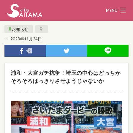
MENU
お知らせ
2020年11月24日
娯楽・観光
飲食
0
企業・団体
教育・医療
浦和・大宮ガチ抗争！埼玉の中心はどっちか
行政
まとめ！
そろそろはっきりさせようじゃないか
地域から探す
募集！
お問い合わせ
運営団体
ライター