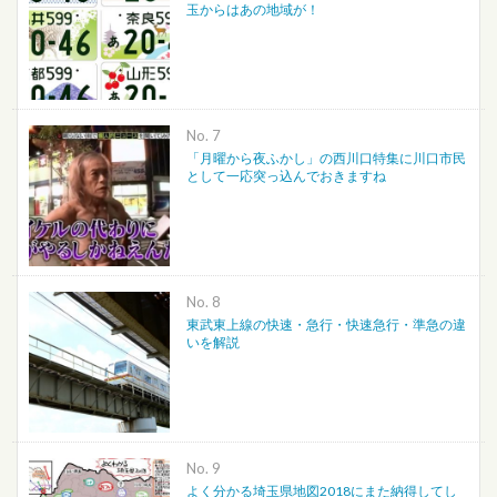
玉からはあの地域が！
No.
「月曜から夜ふかし」の西川口特集に川口市民
として一応突っ込んでおきますね
No.
東武東上線の快速・急行・快速急行・準急の違
いを解説
No.
よく分かる埼玉県地図2018にまた納得してし