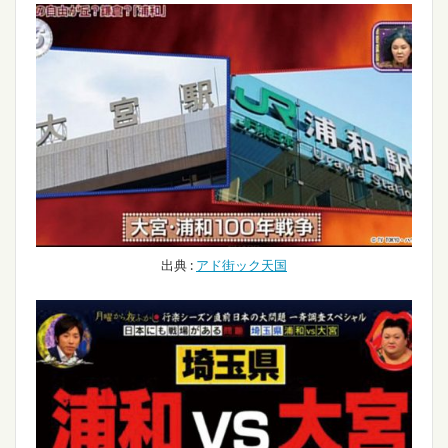
出典 :
アド街ック天国