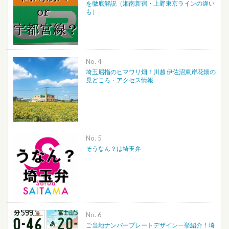
を徹底解説（湘南新宿・上野東京ラインの違い
も）
No.
埼玉屈指のヒマワリ畑！川越 伊佐沼東岸花畑の
見どころ・アクセス情報
No.
そうなん？は埼玉弁
No.
ご当地ナンバープレートデザイン一挙紹介！埼