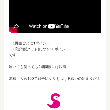
・1再生ごとに1ポイント
・1高評価(グッド)につき50ポイント
です！
泣いても笑っても2週間後には決着！
浦和・大宮100年戦争にケリをつける戦いの始まりだ！