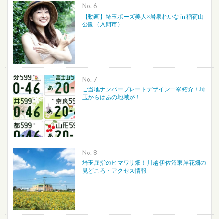
No.
【動画】埼玉ポーズ美人×岩泉れいな in 稲荷山
公園（入間市）
No.
ご当地ナンバープレートデザイン一挙紹介！埼
玉からはあの地域が！
No.
埼玉屈指のヒマワリ畑！川越 伊佐沼東岸花畑の
見どころ・アクセス情報