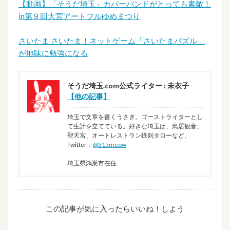
【動画】「そうだ埼玉」カバーバンドがとっても素敵！
in第９回大宮アートフルゆめまつり
さいたま さいたま！ネットゲーム「さいたまパズル」
が地味に勉強になる
そうだ埼玉.com公式ライター : 未衣子
【他の記事】
埼玉で文章を書くうさぎ。ゴーストライターとし
て生計を立てている。好きな埼玉は、鳥居観音、
聖天宮、オートレストラン鉄剣タローなど。
Twitter：
@315meow
埼玉県鴻巣市在住
この記事が気に入ったらいいね！しよう