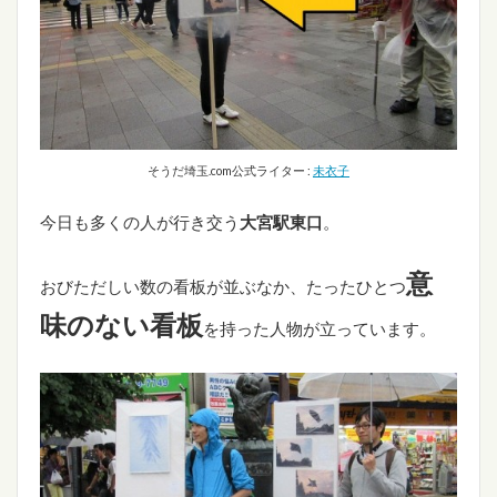
そうだ埼玉.com公式ライター :
未衣子
今日も多くの人が行き交う
大宮駅東口
。
意
おびただしい数の看板が並ぶなか、たったひとつ
味のない看板
を持った人物が立っています。