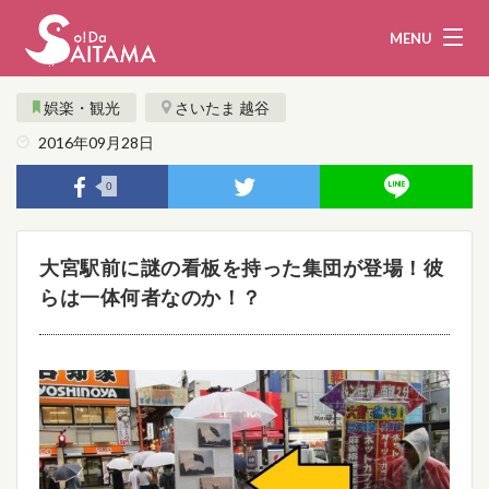
MENU
娯楽・観光
さいたま 越谷
2016年09月28日
娯楽・観光
飲食
0
企業・団体
教育・医療
大宮駅前に謎の看板を持った集団が登場！彼
行政
まとめ！
らは一体何者なのか！？
地域から探す
募集！
お問い合わせ
運営団体
ライター