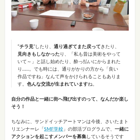
“
チラ見
”したり、
通り過ぎてまた戻って
きたり、
見向きもしなかった
り、「私も昔は美術をやって
いて～」と話し始めたり、酔っ払いにからまれた
り……。でも時には、通りがかりの方から「良い
作品ですね」なんて声をかけられることもありま
す。
色んな交流が生まれています
ね。
自分の作品と一緒に街へ飛び出すのって、なんだか楽し
そう
！
ちなみに、サンドイッチアートマンは今後、さいたまト
リエンナーレ「
SMF学校
」の部活プログラムで、
一緒に
アクションを起こすメンバーを募集
しているそうです