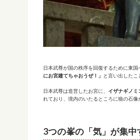
日本武尊が国の秩序を回復するために東国
にお宮建てちゃおうぜ！」
と言い出したこ
日本武尊は造営したお宮に、
イザナギノミ
れており、境内のいたるところに狼の石像
3つの峯の「気」が集中