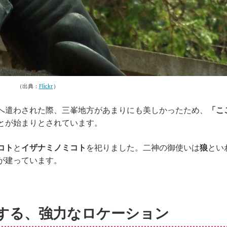
（出典：
Flickr
）
へ遣わされた際、三峯地方があまりにも美しかったため、
「こ
とが始まりとされています。
コト
と
イザナミノミコト
を祀りました。二神の御使いは
狼
とい
が建っています。
する、強力なロケーション