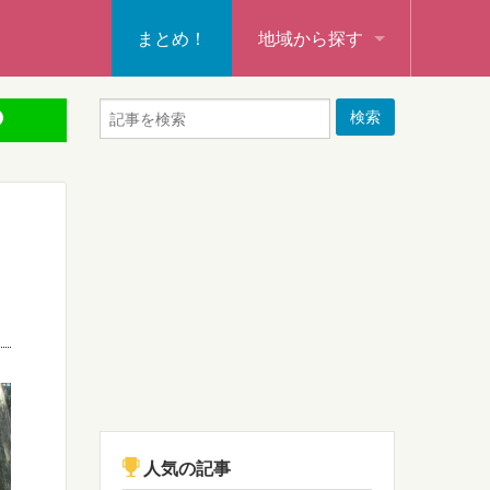
まとめ！
地域から探す
秩父・飯能・秩父郡
本庄・深谷・熊谷・大里郡・
行田・羽生・加須
東松山・坂戸・鶴ヶ島・日高
入間・所沢・狭山・入間郡
ふじみ野・富士見・志木
新座・朝霞・戸田・和光
人気の記事
蕨・草加・八潮・三郷