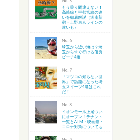
No.
もう乗り間違えない！
高崎線と宇都宮線の違
いを徹底解説（湘南新
宿・上野東京ラインの
違いも）
No.
埼玉から近い海は？埼
玉からすぐ行ける優良
ビーチ4選
No.
「マツコの知らない世
界」で話題になった埼
玉スイーツ4選はこれ
だ！
No.
イオンモール上尾つい
にオープン！テナント
一覧とATM・映画館・
コロナ対策についても
No.