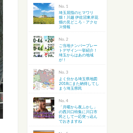
No.
埼玉屈指のヒマワリ
越谷・春日部・吉川・北葛飾
畑！川越 伊佐沼東岸花
畑の見どころ・アクセ
ス情報
さいたま・川越・川口
No.
上尾・桶川・北本・鴻巣・北
ご当地ナンバープレー
トデザイン一挙紹介！
埼玉からはあの地域
蓮田・白岡・久喜・幸手・南
が！
No.
よく分かる埼玉県地図
2018にまた納得してし
まう埼玉県民
No.
「月曜から夜ふかし」
の西川口特集に川口市
民として一応突っ込ん
でおきますね