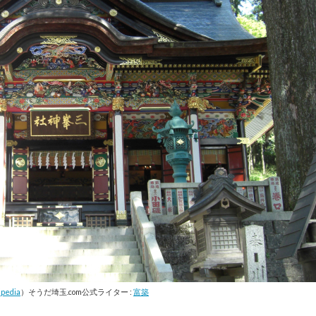
ipedia
）そうだ埼玉.com公式ライター :
富築