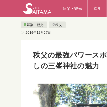
娯楽・観光
飲食
娯楽・観光
秩父
2016年12月27日
秩父の最強パワースポ
しの三峯神社の魅力