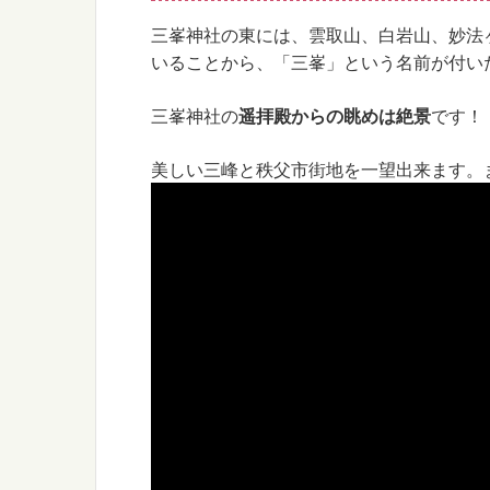
三峯神社の東には、雲取山、白岩山、妙法
いることから、「三峯」という名前が付い
三峯神社の
遥拝殿からの眺めは絶景
です！
美しい三峰と秩父市街地を一望出来ます。