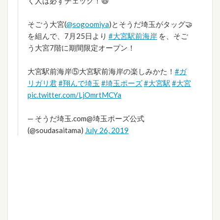
く人は必ずチェック！😆
そごう大宮(
@sogoomiya
)とそうだ埼玉がタッグ🤝
を組んで、7月25日より
#大宮駅前海岸
を、そご
う大宮7階に期間限定オープン！
大宮駅前海岸⑤大宮駅前海岸の楽しみかた！
#ガ
リガリ君
#翔んで埼玉
#埼玉ポーズ
#大宮駅
#大宮
pic.twitter.com/LjOmrtMCYa
— そうだ埼玉.com@埼玉ポーズ公式
(@soudasaitama)
July 26, 2019