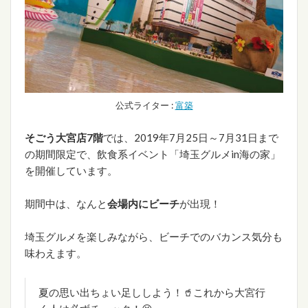
公式ライター :
富築
そごう大宮店7階
では、2019年7月25日～7月31日まで
の期間限定で、飲食系イベント「埼玉グルメin海の家」
を開催しています。
期間中は、なんと
会場内にビーチ
が出現！
埼玉グルメを楽しみながら、ビーチでのバカンス気分も
味わえます。
夏の思い出ちょい足ししよう！🥤これから大宮行