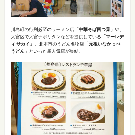
川島町の行列必至のラーメン店
「中華そば四つ葉」
や、
大宮区で大宮ナポリタンなどを提供している
「マーレデ
ィ サカイ」
、北本市のうどん名物店
「元祖いなかっぺ
うどん」
といった超人気店が集結。