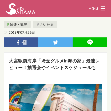
MENU
娯楽・観光
さいたま
2019年07月26日
娯楽・観光
飲食
0
企業・団体
教育・医療
大宮駅前海岸「埼玉グルメin海の家」最速レ
行政
まとめ！
ビュー！抽選会やイベントスケジュールも
地域から探す
募集！
お問い合わせ
運営団体
ライター