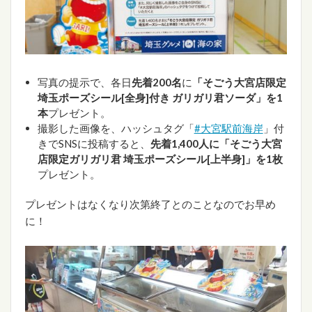
写真の提示で、各日
先着200名
に
「そごう大宮店限定
埼玉ポーズシール[全身]付き ガリガリ君ソーダ」を1
本
プレゼント。
撮影した画像を、ハッシュタグ「
#大宮駅前海岸
」付
きでSNSに投稿すると、
先着1,400人に「そごう大宮
店限定ガリガリ君 埼玉ポーズシール[上半身]」を1枚
プレゼント。
プレゼントはなくなり次第終了とのことなのでお早め
に！