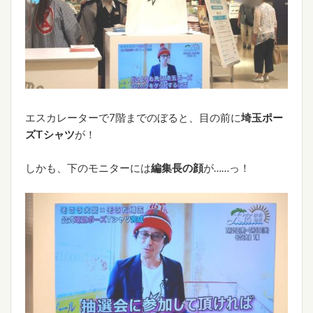
エスカレーターで7階までのぼると、目の前に
埼玉ポー
ズTシャツ
が！
しかも、下のモニターには
編集長の顔
が……っ！