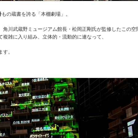
冊
もの蔵書を誇る「本棚劇場」。
、角川武蔵野ミュージアム館長・松岡正剛氏が監修したこの空
て複雑に入り組み、立体的・流動的に連なって、
ます。