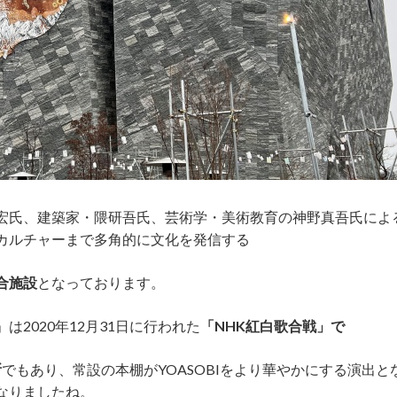
宏氏、建築家・隈研吾氏、芸術学・美術教育の神野真吾氏によ
カルチャーまで多角的に文化を発信する
合施設
となっております。
2020年12月31日に行われた
「NHK紅白歌合戦」で
所
でもあり、常設の本棚がYOASOBIをより華やかにする演出と
なりましたね。