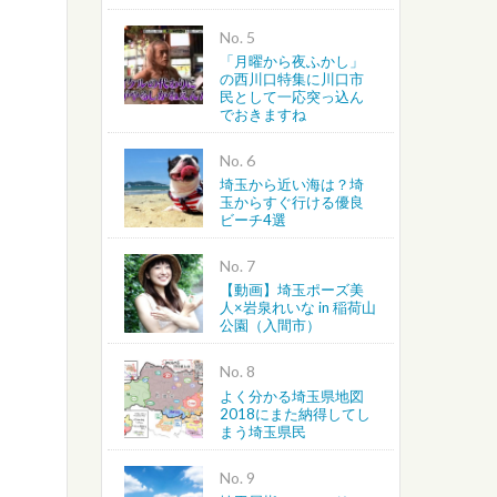
No.
「月曜から夜ふかし」
の西川口特集に川口市
民として一応突っ込ん
でおきますね
No.
埼玉から近い海は？埼
玉からすぐ行ける優良
ビーチ4選
No.
【動画】埼玉ポーズ美
人×岩泉れいな in 稲荷山
公園（入間市）
No.
よく分かる埼玉県地図
2018にまた納得してし
まう埼玉県民
No.