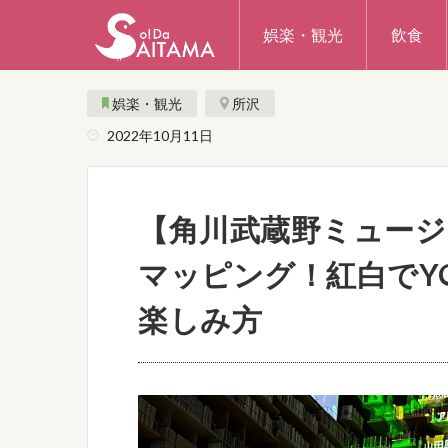
娯楽・観光
飲食
娯楽・観光
所沢
2022年10月11日
【角川武蔵野ミュー
マッピング！紅白でYO
楽しみ方