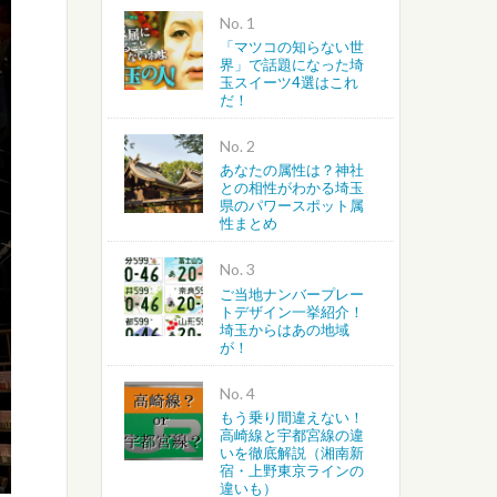
No.
「マツコの知らない世
越谷・春日部・吉川・北葛飾
界」で話題になった埼
玉スイーツ4選はこれ
だ！
さいたま・川越・川口
No.
上尾・桶川・北本・鴻巣・北
あなたの属性は？神社
との相性がわかる埼玉
県のパワースポット属
蓮田・白岡・久喜・幸手・南
性まとめ
No.
ご当地ナンバープレー
トデザイン一挙紹介！
埼玉からはあの地域
が！
No.
もう乗り間違えない！
高崎線と宇都宮線の違
いを徹底解説（湘南新
宿・上野東京ラインの
違いも）