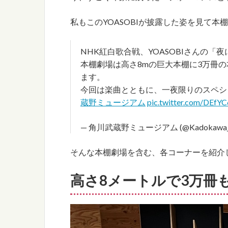
私もこのYOASOBIが披露した姿を見て
NHK紅白歌合戦、YOASOBIさんの
本棚劇場は高さ8mの巨大本棚に3万冊
ます。
今回は楽曲とともに、一夜限りのスペシ
蔵野ミュージアム
pic.twitter.com/DEfY
— 角川武蔵野ミュージアム (@Kadokawa_
そんな本棚劇場を含む、各コーナーを紹介
高さ8メートルで3万冊