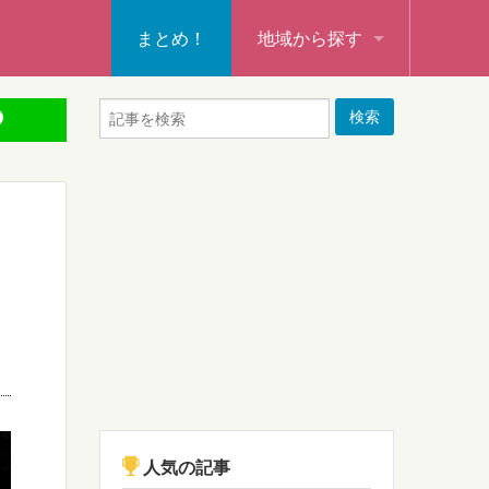
まとめ！
地域から探す
秩父・飯能・秩父郡
本庄・深谷・熊谷・大里郡・
行田・羽生・加須
東松山・坂戸・鶴ヶ島・日高
入間・所沢・狭山・入間郡
ふじみ野・富士見・志木
新座・朝霞・戸田・和光
人気の記事
蕨・草加・八潮・三郷