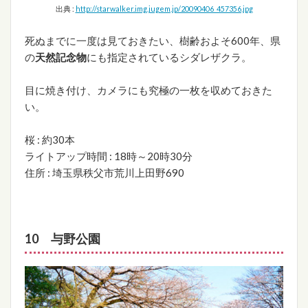
出典 :
http://starwalker.img.jugem.jp/20090406_457356.jpg
死ぬまでに一度は見ておきたい、樹齢およそ600年、県
の
天然記念物
にも指定されているシダレザクラ。
目に焼き付け、カメラにも究極の一枚を収めておきた
い。
桜 : 約30本
ライトアップ時間 : 18時～20時30分
住所 : 埼玉県秩父市荒川上田野690
10 与野公園