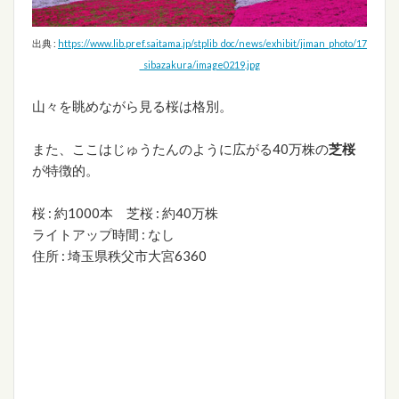
出典 :
https://www.lib.pref.saitama.jp/stplib_doc/news/exhibit/jiman_photo/17
_sibazakura/image0219.jpg
山々を眺めながら見る桜は格別。
また、ここはじゅうたんのように広がる40万株の
芝桜
が特徴的。
桜 : 約1000本 芝桜 : 約40万株
ライトアップ時間 : なし
住所 : 埼玉県秩父市大宮6360