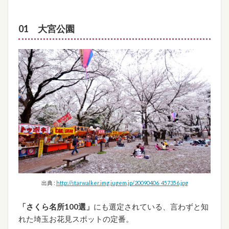
01 大宮公園
出典 :
http://starwalker.img.jugem.jp/20090406_457356.jpg
「さくら名所100選」
にも選定されている、言わずと知
れた埼玉お花見スポットの定番。