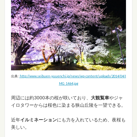
出典 :
http://www.seibuen-yuuenchi.jp/news/wp-content/uploads/2014/04/I
MG_1464.jpg
周辺には約3000本の桜が咲いており、
大観覧車
やジャ
イロタワーからは桜色に染まる狭山丘陵を一望できる。
近年
イルミネーション
にも力を入れているため、夜桜も
美しい。