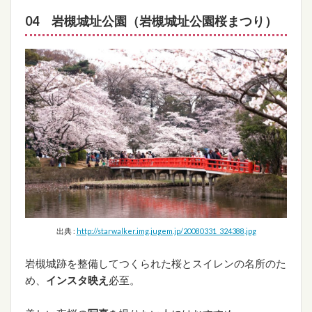
04 岩槻城址公園（岩槻城址公園桜まつり）
出典 :
http://starwalker.img.jugem.jp/20080331_324388.jpg
岩槻城跡を整備してつくられた桜とスイレンの名所のた
め、
インスタ映え
必至。