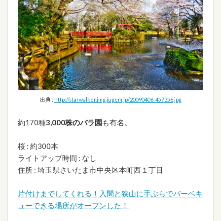
出典 :
http://starwalker.img.jugem.jp/20090406_457356.jpg
約170種
3,000株のバラ園
も有名。
桜 : 約300本
ライトアップ時間 : なし
住所 : 埼玉県さいたま市中央区本町西１丁目
片付けまでしてくれる！入間と狭山に手ぶらでバーベキ
ューできる場所がオープンした！