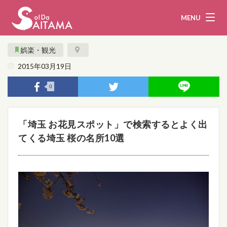
MENU
娯楽・観光
2015年03月19日
娯楽・観光
飲食
0
企業・団体
教育・医療
「埼玉 お花見スポット」で検索するとよく出
行政
まとめ！
てくる埼玉 桜の名所10選
地域から探す
募集！
お問い合わせ
運営団体
ライター