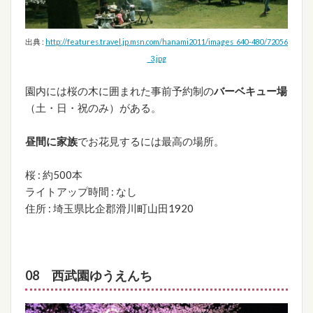
出典 :
http://features.travel.jp.msn.com/hanami2011/images_640-480/72056
_3.jpg
園内には桜の木に囲まれた事前予約制の
バーベキュー場
（土・日・祝のみ）がある。
昼間に家族
でお花見するには最高の場所。
桜 : 約500本
ライトアップ時間 : なし
住所 : 埼玉県比企郡滑川町山田1920
08 西武園ゆうえんち