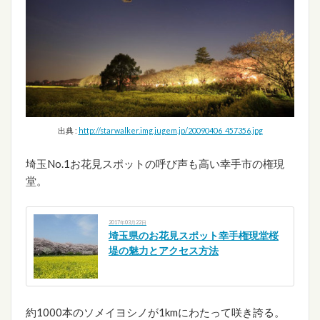
出典 :
http://starwalker.img.jugem.jp/20090406_457356.jpg
埼玉No.1お花見スポットの呼び声も高い幸手市の権現
堂。
2017年03月22日
埼玉県のお花見スポット幸手権現堂桜
堤の魅力とアクセス方法
約1000本のソメイヨシノが1kmにわたって咲き誇る。