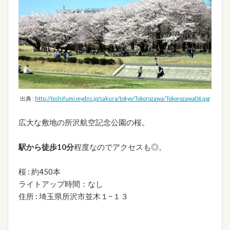
出典 :
http://toshifumi.mydns.jp/sakura/tokyo/Tokorozawa/Tokorozawa06.jpg
広大な敷地の所沢航空記念公園の桜。
駅から徒歩10分
程度なのでアクセスも◎。
桜 : 約450本
ライトアップ時間：なし
住所 : 埼玉県所沢市並木１−１３