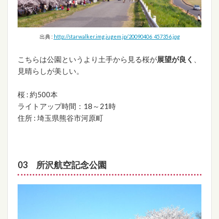
出典 :
http://starwalker.img.jugem.jp/20090406_457356.jpg
こちらは公園というより土手から見る桜が
展望が良く
、
見晴らしが美しい。
桜 : 約500本
ライトアップ時間：18～21時
住所 : 埼玉県熊谷市河原町
03 所沢航空記念公園