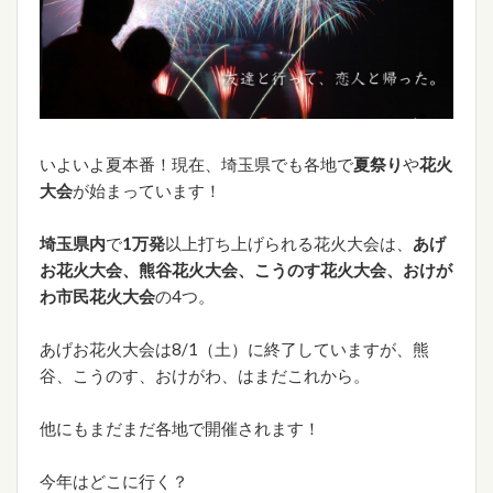
いよいよ夏本番！現在、埼玉県でも各地で
夏祭り
や
花火
大会
が始まっています！
埼玉県内
で
1万発
以上打ち上げられる花火大会は、
あげ
お花火大会、熊谷花火大会、こうのす花火大会、おけが
わ市民花火大会
の4つ。
あげお花火大会は8/1（土）に終了していますが、熊
谷、こうのす、おけがわ、はまだこれから。
他にもまだまだ各地で開催されます！
今年はどこに行く？