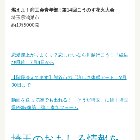
燃えよ！商工会青年部!!第14回こうのす花火大会
埼玉県鴻巣市
約1万5000発
恋愛運上がりまくり？恋したいなら川越行こう！「縁結
び風鈴」7月4日から
【階段冷えてます】熊谷市の「涼しさ体感アート」9月
30日まで
動画を送って誰でも出れる！「そうだ埼玉」に続く埼玉
県PR映像第二弾！参加フォーム
埼玉のおもしろ情報を