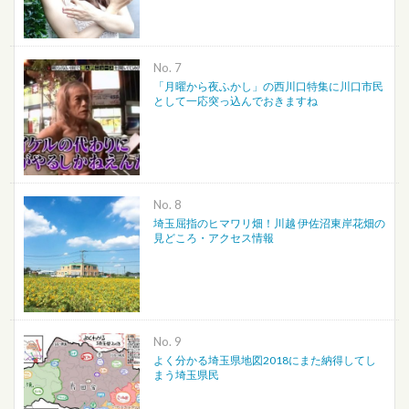
No.
「月曜から夜ふかし」の西川口特集に川口市民
として一応突っ込んでおきますね
No.
埼玉屈指のヒマワリ畑！川越 伊佐沼東岸花畑の
見どころ・アクセス情報
No.
よく分かる埼玉県地図2018にまた納得してし
まう埼玉県民