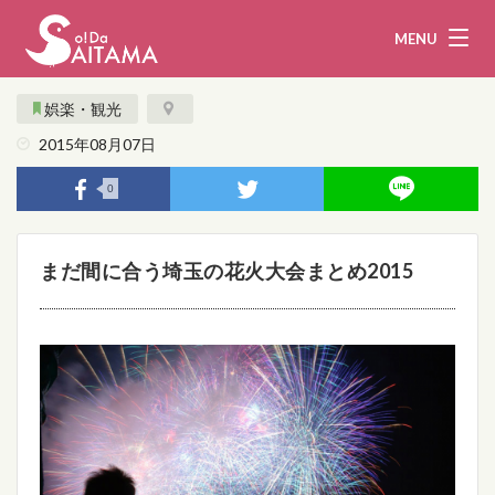
MENU
娯楽・観光
2015年08月07日
娯楽・観光
飲食
0
企業・団体
教育・医療
まだ間に合う埼玉の花火大会まとめ2015
行政
まとめ！
地域から探す
募集！
お問い合わせ
運営団体
ライター