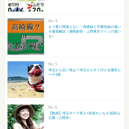
No.
もう乗り間違えない！高崎線と宇都宮線の違い
を徹底解説（湘南新宿・上野東京ラインの違い
も）
No.
埼玉から近い海は？埼玉からすぐ行ける優良ビ
ーチ4選
No.
【動画】埼玉ポーズ美人×岩泉れいな in 稲荷山
公園（入間市）