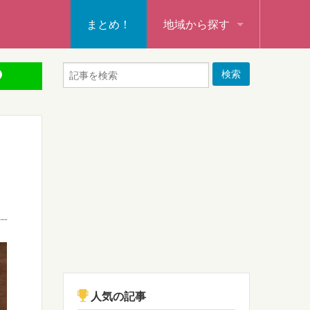
まとめ！
地域から探す
秩父・飯能・秩父郡
本庄・深谷・熊谷・大里郡・
行田・羽生・加須
東松山・坂戸・鶴ヶ島・日高
入間・所沢・狭山・入間郡
ふじみ野・富士見・志木
新座・朝霞・戸田・和光
人気の記事
蕨・草加・八潮・三郷