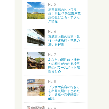
No.
埼玉屈指のヒマワリ
畑！川越 伊佐沼東岸花
畑の見どころ・アクセ
ス情報
No.
東武東上線の快速・急
行・快速急行・準急の
違いを解説
No.
あなたの属性は？神社
との相性がわかる埼玉
県のパワースポット属
性まとめ
No.
プラザ大宮店の行き方
を出発点別にまとめた
よ！規模や営業時間も
解説
No.