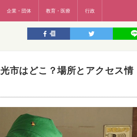
企業・団体
教育・医療
行政
0
和光市はどこ？場所とアクセス情