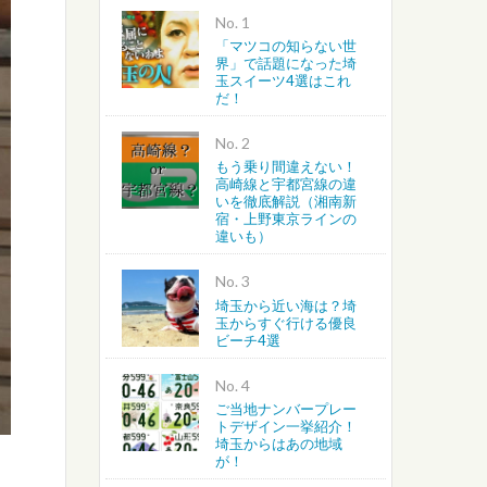
No.
「マツコの知らない世
越谷・春日部・吉川・北葛飾
界」で話題になった埼
玉スイーツ4選はこれ
だ！
さいたま・川越・川口
No.
上尾・桶川・北本・鴻巣・北
もう乗り間違えない！
高崎線と宇都宮線の違
いを徹底解説（湘南新
蓮田・白岡・久喜・幸手・南
宿・上野東京ラインの
違いも）
No.
埼玉から近い海は？埼
玉からすぐ行ける優良
ビーチ4選
No.
ご当地ナンバープレー
トデザイン一挙紹介！
埼玉からはあの地域
が！