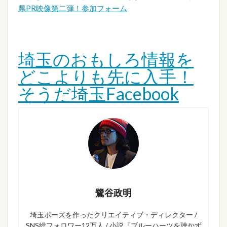
県PR映像第二弾！参加フォーム
埼玉のおもしろ情報を
どこよりも先に入手！
そうだ埼玉Facebook
鷺谷政明
埼玉ポーズを作ったクリエイティブ・ディレクター /
SNS総フォロワー12万人 / 小説『ブルーハーツを聴かず