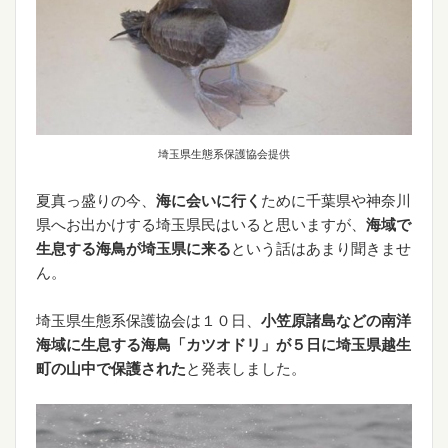
埼玉県生態系保護協会提供
夏真っ盛りの今、
海に会いに行く
ために千葉県や神奈川
県へお出かけする埼玉県民はいると思いますが、
海域で
生息する海鳥が埼玉県に来る
という話はあまり聞きませ
ん。
埼玉県生態系保護協会は１０日、
小笠原諸島などの南洋
海域に生息する海鳥「カツオドリ」が５日に埼玉県越生
町の山中で保護された
と発表しました。