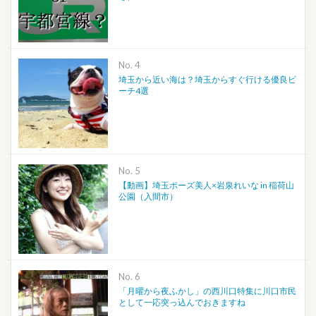
No.
埼玉から近い海は？埼玉からすぐ行ける優良ビ
ーチ4選
No.
【動画】埼玉ポーズ美人×岩泉れいな in 稲荷山
公園（入間市）
No.
「月曜から夜ふかし」の西川口特集に川口市民
として一応突っ込んでおきますね