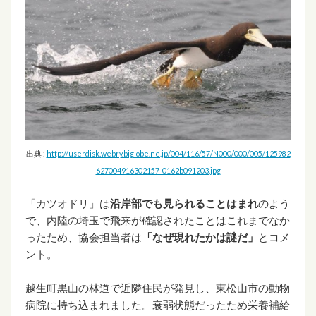
出典 :
http://userdisk.webry.biglobe.ne.jp/004/116/57/N000/000/005/125982
627004916302157_0162b091203.jpg
「カツオドリ」は
沿岸部でも見られることはまれ
のよう
で、内陸の埼玉で飛来が確認されたことはこれまでなか
ったため、協会担当者は
「なぜ現れたかは謎だ」
とコメ
ント。
越生町黒山の林道で近隣住民が発見し、東松山市の動物
病院に持ち込まれました。衰弱状態だったため栄養補給