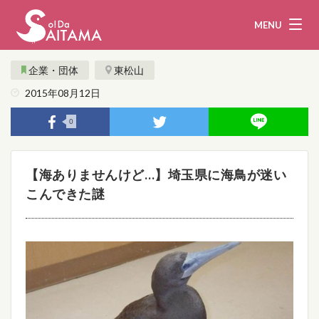
MENU
企業・団体
東松山
2015年08月12日
娯楽・観光
飲食
0
企業・団体
教育・医療
【海ありませんけど…】埼玉県に海鳥が迷い
行政
まとめ！
こんできた謎
地域から探す
募集！
お問い合わせ
運営団体
ライター