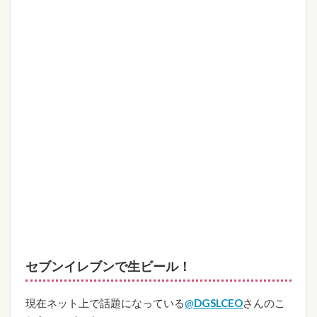
セブンイレブンで生ビール！
現在ネット上で話題になっている
@
DGSLCEO
さん
のこ