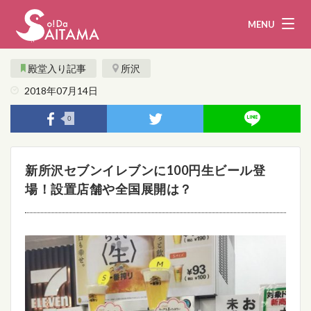
MENU
殿堂入り記事
所沢
2018年07月14日
娯楽・観光
飲食
0
企業・団体
教育・医療
新所沢セブンイレブンに100円生ビール登
行政
まとめ！
場！設置店舗や全国展開は？
地域から探す
募集！
お問い合わせ
運営団体
ライター