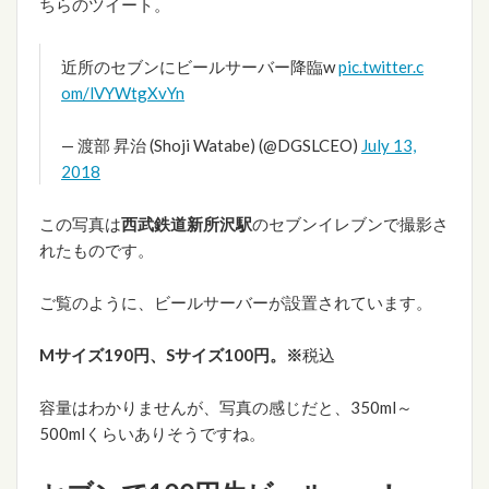
ちらのツイート。
近所のセブンにビールサーバー降臨w
pic.twitter.c
om/lVYWtgXvYn
— 渡部 昇治 (Shoji Watabe) (@DGSLCEO)
July 13,
2018
この写真は
西武鉄道新所沢駅
のセブンイレブンで撮影さ
れたものです。
ご覧のように、ビールサーバーが設置されています。
Mサイズ190円、Sサイズ100円。※
税込
容量はわかりませんが、写真の感じだと、350ml～
500mlくらいありそうですね。