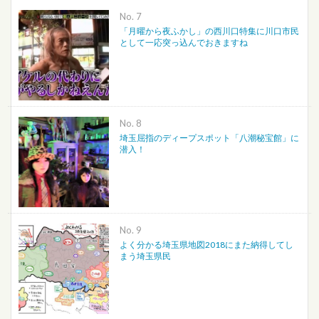
No.
「月曜から夜ふかし」の西川口特集に川口市民
として一応突っ込んでおきますね
No.
埼玉屈指のディープスポット「八潮秘宝館」に
潜入！
No.
よく分かる埼玉県地図2018にまた納得してし
まう埼玉県民