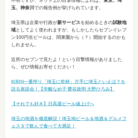
玉、神奈川
での報告例が挙げられています。
埼玉県は企業や行政が
新サービス
を始めるときの
試験地
域
としてよく使われますが、もしかしたらセブンイレブ
ン100円生ビールは、関東圏から（？）開始するのかも
しれません。
近所のセブンで見たよ！という目撃情報がありました
ら、ぜひ情報お寄せください！
KIRIN一番搾り「埼玉に乾杯」片手に埼玉といえば？を
語る座談会！【辛酸なめ子 鷺谷政明 大野ひろみ】
【それでも好き】日高屋ビール値上げへ
埼玉の地酒を徹底解説！埼玉地ビール＆地酒＆グルメフ
ェスタで飲んで食べて大満足！