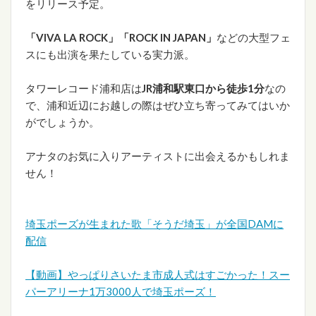
をリリース予定。
「VIVA LA ROCK」「ROCK IN JAPAN」
などの大型フェ
スにも出演を果たしている実力派。
タワーレコード浦和店は
JR浦和駅東口から徒歩1分
なの
で、浦和近辺にお越しの際はぜひ立ち寄ってみてはいか
がでしょうか。
アナタのお気に入りアーティストに出会えるかもしれま
せん！
埼玉ポーズが生まれた歌「そうだ埼玉」が全国DAMに
配信
【動画】やっぱりさいたま市成人式はすごかった！スー
パーアリーナ1万3000人で埼玉ポーズ！