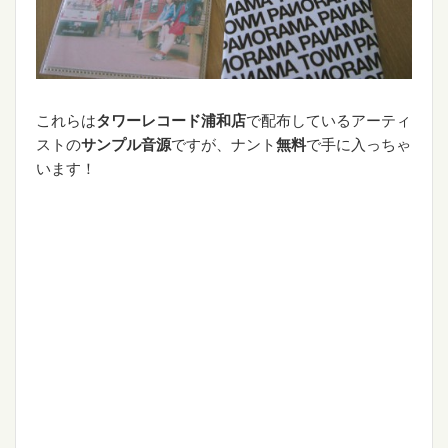
これらは
タワーレコード浦和店
で配布しているアーティ
ストの
サンプル音源
ですが、ナント
無料
で手に入っちゃ
います！