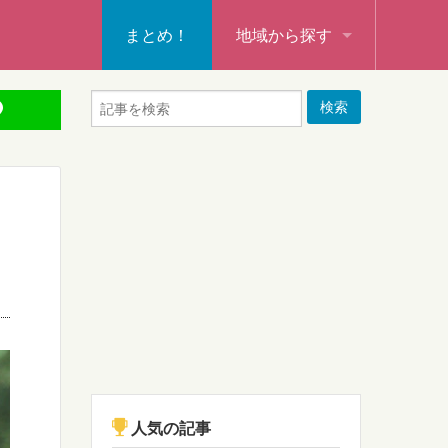
まとめ！
地域から探す
秩父・飯能・秩父郡
本庄・深谷・熊谷・大里郡・
行田・羽生・加須
東松山・坂戸・鶴ヶ島・日高
入間・所沢・狭山・入間郡
ふじみ野・富士見・志木
新座・朝霞・戸田・和光
人気の記事
蕨・草加・八潮・三郷