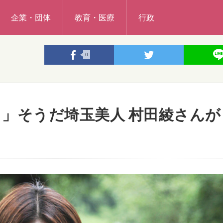
企業・団体
教育・医療
行政
0
」そうだ埼玉美人 村田綾さんが