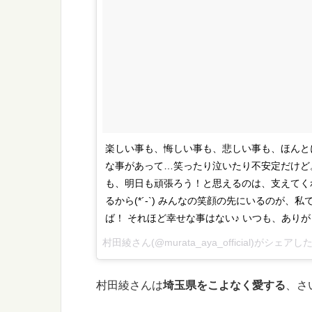
‪楽しい事も、悔しい事も、悲しい事も、ほんと
な事があって…笑ったり泣いたり不安定だけど。‬
も、明日も頑張ろう！と思えるのは、支えてく
るから(*´-`)‬ ‪みんなの笑顔の先にいるのが、
ば！‬ ‪それほど幸せな事はない♪‬ ‪いつも、あり
村田綾さん(@murata_aya_official)がシェアし
村田綾さんは
埼玉県をこよなく愛する
、さ