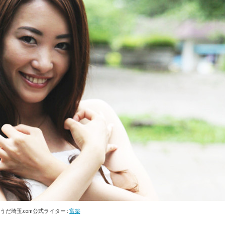
うだ埼玉.com公式ライター :
富築