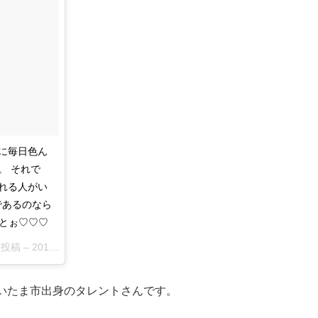
に毎日色ん
 ‪それで
れる人がい
私であるのなら
がとぉ♡♡♡‬
た投稿 –
2017 5月 27 12:54午後 PDT
いたま市出身のタレントさんです。