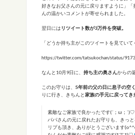
好きなお父さんの元に戻りますように」「
んの温かいコメントが寄せられました。
翌日には
リツイート数が3万件を突破。
「どうか持ち主がこのツイートを見ていて
https://twitter.com/tatsukochan/status/9
なんと10月9日に、
持ち主の奥さん
からの
このお守りは、
5年前の父の日に息子の空
りに行き、きちんと
家族の手元に戻ってき
素敵なご家族で良かったです(´；ω；`)♡
パパさんの元に戻れたお守りも、きっと喜んでますね(´°̥̥̥
リプも頂き、ありがとうございます(o^^o
なんだか素敵なご縁に感謝です(*´꒳`*)♡