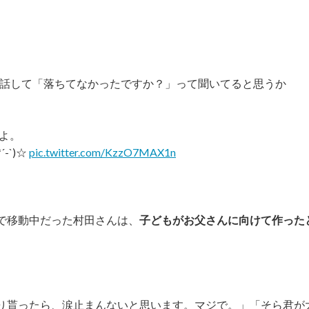
電話して「落ちてなかったですか？」って聞いてると思うか
よ。
-`)☆
pic.twitter.com/KzzO7MAX1n
で移動中だった村田さんは、
子どもがお父さんに向けて作った
り貰ったら、涙止まんないと思います。マジで。」「そら君が