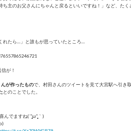
持ち主のお父さんにちゃんと戻るといいですね！」など、たく
くれたら…」と誰もが思っていたところ…
17376557865246721
返信が！
くんが作ったもの
で、村田さんのツイートを見て大宮駅へ引き
た
とのことでした。
̥̥̥̥̥ω°̥̥̥̥̥̥̥̥｀)
)
https://t.co/Xz70WYGR79