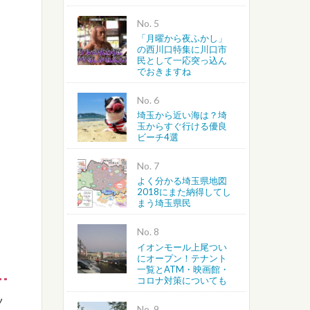
No.
「月曜から夜ふかし」
の西川口特集に川口市
民として一応突っ込ん
でおきますね
No.
埼玉から近い海は？埼
玉からすぐ行ける優良
ビーチ4選
No.
よく分かる埼玉県地図
2018にまた納得してし
まう埼玉県民
No.
イオンモール上尾つい
にオープン！テナント
一覧とATM・映画館・
コロナ対策についても
ツ
No.