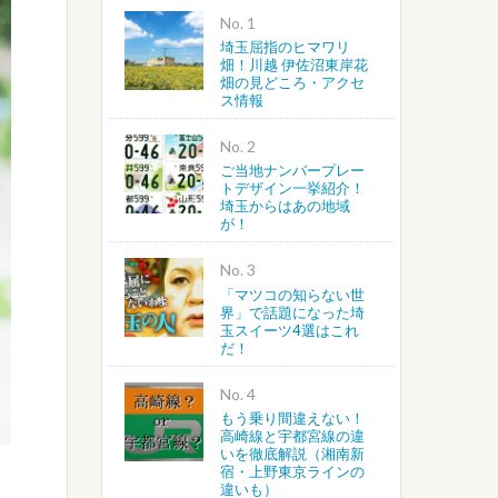
No.
埼玉屈指のヒマワリ
越谷・春日部・吉川・北葛飾
畑！川越 伊佐沼東岸花
畑の見どころ・アクセ
ス情報
さいたま・川越・川口
No.
上尾・桶川・北本・鴻巣・北
ご当地ナンバープレー
トデザイン一挙紹介！
埼玉からはあの地域
蓮田・白岡・久喜・幸手・南
が！
No.
「マツコの知らない世
界」で話題になった埼
玉スイーツ4選はこれ
だ！
No.
もう乗り間違えない！
高崎線と宇都宮線の違
いを徹底解説（湘南新
宿・上野東京ラインの
違いも）