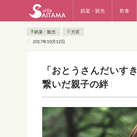
娯楽・観光
飲食
娯楽・観光
大宮
2017年10月12日
「おとうさんだいすき
繋いだ親子の絆