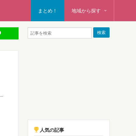
まとめ！
地域から探す
秩父・飯能・秩父郡
本庄・深谷・熊谷・大里郡・
行田・羽生・加須
東松山・坂戸・鶴ヶ島・日高
入間・所沢・狭山・入間郡
ふじみ野・富士見・志木
新座・朝霞・戸田・和光
人気の記事
蕨・草加・八潮・三郷