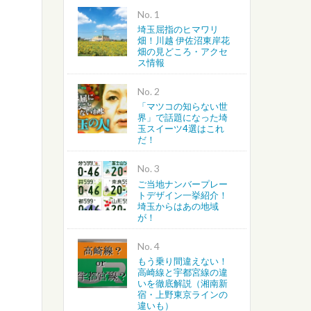
No.
埼玉屈指のヒマワリ
越谷・春日部・吉川・北葛飾
畑！川越 伊佐沼東岸花
畑の見どころ・アクセ
ス情報
さいたま・川越・川口
No.
上尾・桶川・北本・鴻巣・北
「マツコの知らない世
界」で話題になった埼
玉スイーツ4選はこれ
蓮田・白岡・久喜・幸手・南
だ！
No.
ご当地ナンバープレー
トデザイン一挙紹介！
埼玉からはあの地域
が！
No.
もう乗り間違えない！
高崎線と宇都宮線の違
いを徹底解説（湘南新
宿・上野東京ラインの
違いも）