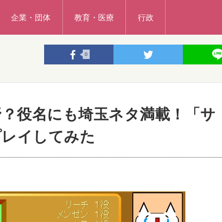
企業・団体
教育・医療
行政
0
野？役名にも埼玉ネタ満載！「サ
プレイしてみた