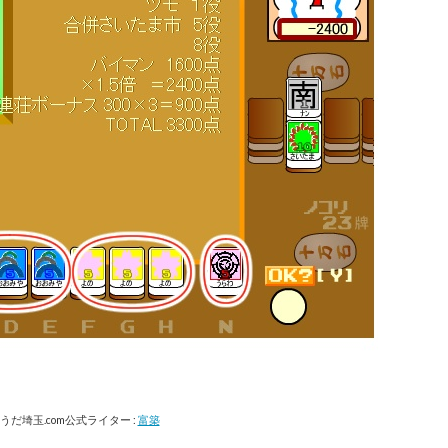
うだ埼玉.com公式ライター :
富築