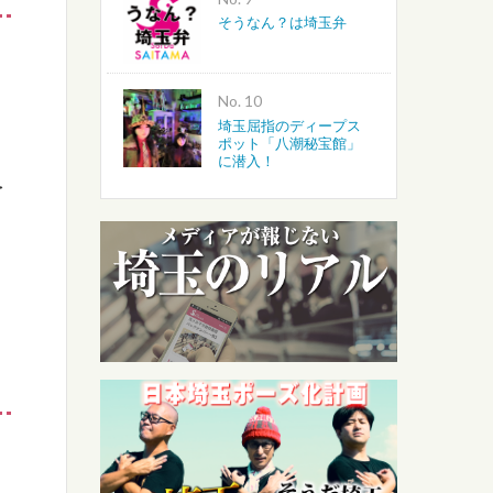
そうなん？は埼玉弁
No.
埼玉屈指のディープス
ポット「八潮秘宝館」
に潜入！
を