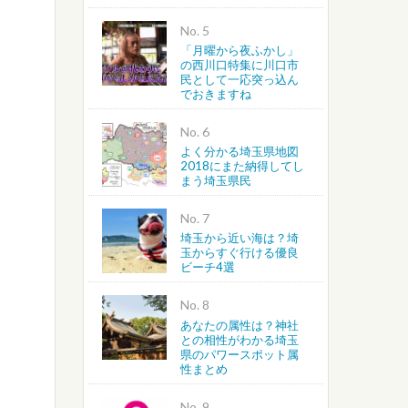
No.
「月曜から夜ふかし」
の西川口特集に川口市
民として一応突っ込ん
でおきますね
No.
よく分かる埼玉県地図
2018にまた納得してし
まう埼玉県民
No.
埼玉から近い海は？埼
玉からすぐ行ける優良
ビーチ4選
No.
あなたの属性は？神社
との相性がわかる埼玉
県のパワースポット属
性まとめ
No.