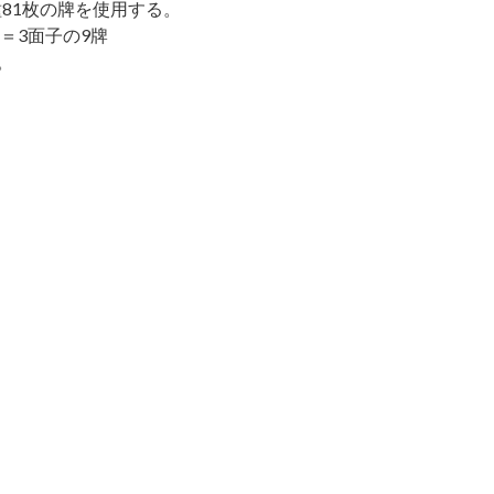
種81枚の牌を使用する。
＝3面子の9牌
。