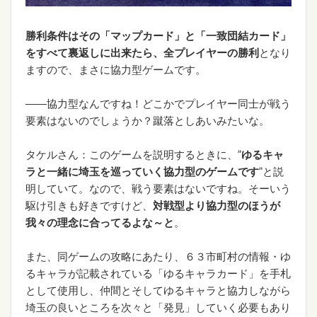
勝利条件はその「マップカード」と「一致団結カード」
をすべて裏返しに出来たら、全プレイヤーの勝利
となり
ますので、まさに協力型ゲームです。
――協力型なんですね！どこかでプレイヤー同士が戦う
要素はないのでしょうか？蹴落としあいみたいな。
タケルさん：このゲームを説明するときに、”
ゆるキャ
ラと一緒に埼玉を巡っていく協力型の
ゲームです
”と説
明していて。なので、戦う要素はないですね。そーいう
駆け引きも好きですけど、
対戦型より協力型のほうが
我々の理念に合ってるよな～と
。
また、同ゲームの攻略にあたり、６３市町村の情報・ゆ
るキャラが記載されている「ゆるキャラカード」を手札
として使用し、仲間とそしてゆるキャラと協力しながら
埼玉の良いところを次々と「発見」していく必要もあり