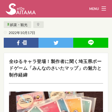
MENU
娯楽・観光
2022年10月17日
娯楽・観光
飲食
0
企業・団体
教育・医療
全ゆるキャラ登場！製作者に聞く埼玉県ボー
行政
まとめ！
ドゲーム「みんなのさいたマップ」の魅力と
制作経緯
地域から探す
募集！
お問い合わせ
運営団体
ライター