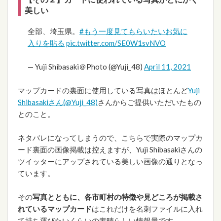
美しい
全部、埼玉県。
#もう一度見てもらいたいお気に
入りを貼る
pic.twitter.com/SE0W1svNVO
— Yuji Shibasaki＠Photo (@Yuji_48)
April 11, 2021
マップカードの裏面に使用している写真はほとんど
Yuji
Shibasakiさん(@Yuji_48)
さんからご提供いただいたもの
とのこと。
ネタバレになってしまうので、こちらで実際のマップカ
ード裏面の画像掲載は控えますが、Yuji Shibasakiさんの
ツイッターにアップされている美しい画像の通りとなっ
ています。
その
写真とともに、各市町村の特徴や見どころが掲載さ
れているマップカード
はこれだけを名刺ファイルに入れ
て持ち運びたいくらいの素晴らしい情報量です。