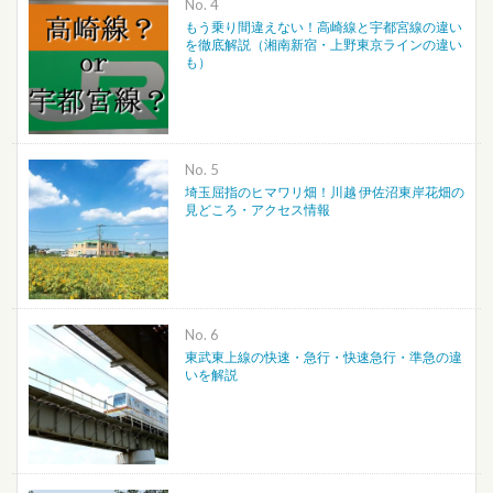
No.
もう乗り間違えない！高崎線と宇都宮線の違い
を徹底解説（湘南新宿・上野東京ラインの違い
も）
No.
埼玉屈指のヒマワリ畑！川越 伊佐沼東岸花畑の
見どころ・アクセス情報
No.
東武東上線の快速・急行・快速急行・準急の違
いを解説