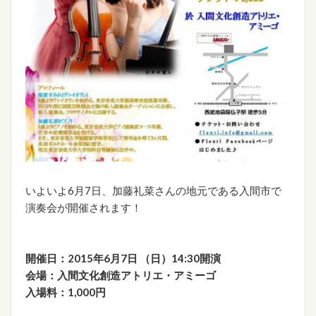
いよいよ6月7日、加藤礼菜さんの地元である入間市で
演奏会が開催されます！
開催日：2015年
6
月
7
日
（日）
14:30
開演
会場：入間文化創造アトリエ・アミーゴ
入場料：
1,000
円