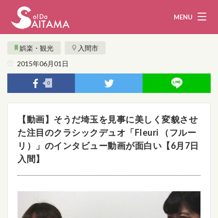
MENU
娯楽・観光
入間市
2015年06月01日
娯楽・観光
飲食
0
企業・団体
教育・医療
【動画】そうだ埼玉を見事に美しく変貌させ
行政
まとめ！
た注目のクラシックデュオ「Fleuri （フルー
リ）」のインタビュー動画が面白い【6月7日
地域から探す
入間】
募集！
お問い合わせ
運営団体
ライター