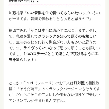
加藤礼菜「
いい音楽を生で聴いてもらいたい
っていうの
が一番です。音楽で伝わることもあると思うので」
福原すみれ「そこは本当に諦めずにぶつけます。そし
て、私達を通して
クラシックを知って頂くのも嬉しい
し、生演奏を聴きに行く機会がない方も多いと思うの
で、生、
ライヴっていいなって
思って頂くことも嬉しい
ですし、1
つのステージとして楽しんで頂けるように工
夫を
凝らします」
とにかくFleuri （フルーリ）のお二人は
好対照
で相性抜
群！「そうだ埼玉」のクラシックバージョンもそうです
が、だからこそこの二人にしか出せない個性的で美しい
アンサンブルが生まれるんですね。