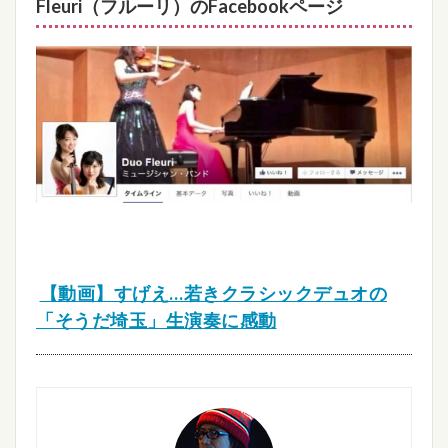
Fleuri（
フルーリ）のFacebookページ
【動画】すげえ…若きクラシックデュオの
「そうだ埼玉」生演奏に感動