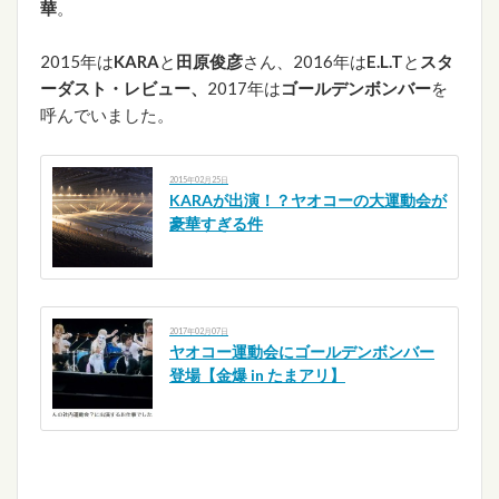
華
。
2015年は
KARA
と
田原俊彦
さん、2016年は
E.L.T
と
スタ
ーダスト・レビュー、
2017年は
ゴールデンボンバー
を
呼んでいました。
2015年02月25日
KARAが出演！？ヤオコーの大運動会が
豪華すぎる件
2017年02月07日
ヤオコー運動会にゴールデンボンバー
登場【金爆 in たまアリ】