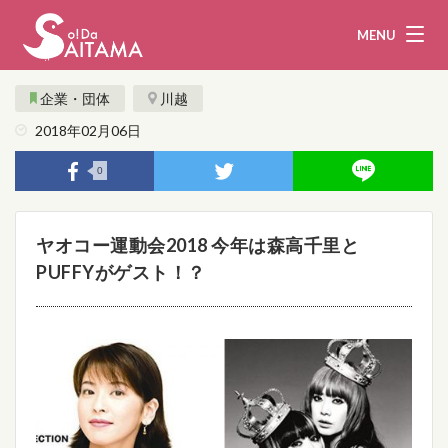
MENU
企業・団体
川越
2018年02月06日
娯楽・観光
飲食
0
企業・団体
教育・医療
ヤオコー運動会2018 今年は森高千里と
行政
まとめ！
PUFFYがゲスト！？
地域から探す
募集！
お問い合わせ
運営団体
ライター