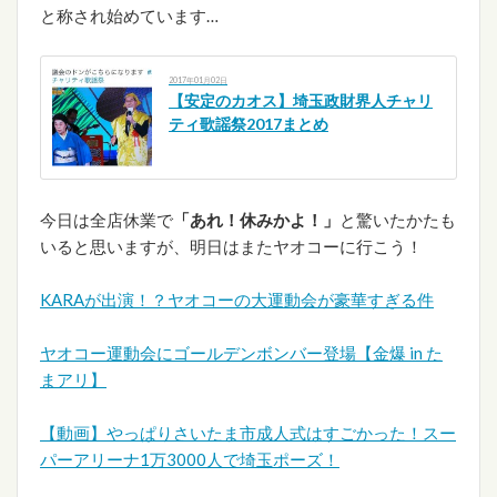
と称され始めています…
2017年01月02日
【安定のカオス】埼玉政財界人チャリ
ティ歌謡祭2017まとめ
今日は全店休業で
「あれ！休みかよ！」
と驚いたかたも
いると思いますが、明日はまたヤオコーに行こう！
KARAが出演！？ヤオコーの大運動会が豪華すぎる件
ヤオコー運動会にゴールデンボンバー登場【金爆 in た
まアリ】
【動画】やっぱりさいたま市成人式はすごかった！スー
パーアリーナ1万3000人で埼玉ポーズ！