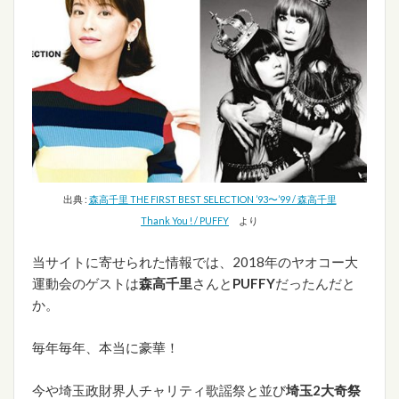
出典 :
森高千里 THE FIRST BEST SELECTION ’93〜’99 / 森高千里
Thank You ! / PUFFY
より
当サイトに寄せられた情報では、2018年のヤオコー大
運動会のゲストは
森高千里
さんと
PUFFY
だったんだと
か。
毎年毎年、本当に豪華！
今や埼玉政財界人チャリティ歌謡祭と並び
埼玉2大奇祭