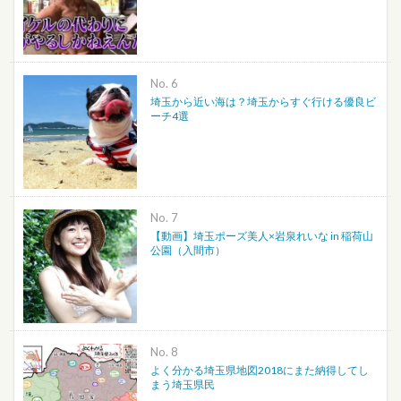
No.
埼玉から近い海は？埼玉からすぐ行ける優良ビ
ーチ4選
No.
【動画】埼玉ポーズ美人×岩泉れいな in 稲荷山
公園（入間市）
No.
よく分かる埼玉県地図2018にまた納得してし
まう埼玉県民