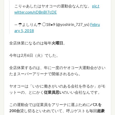
こりゃあしたはヤオコーの運動会なんだな。
pic.t
witter.com/nDBnBI7cDE
— ☂よしりん☂ ◯18●9 (@yoshirin_727_ys)
Febru
ary 5, 2018
全店休業になるのは毎年
火曜日
。
今年は2月6日（火）でした。
全店休業するのは、年に一度のヤオコー大運動会がさい
たまスーパーアリーナで開催されるから。
ヤオコーは「いかに働きがいのある会社を作るか」がモ
ットーの、とにかく
従業員思い
のいい会社なんです。
この運動会では従業員をアリーナに運ぶために
バスを
200台
貸し切るといわれていて、呼ぶゲストも毎回
超豪