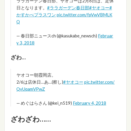
ララガーデン春日部、ヤオコーは2月6日は、定休
日となります。
#ララガーデン春日部
#ヤオコー
#
かすかべプラスワン
pic.twitter.com/fpVwVBMLK
Q
— 春日部ニュースch (@kasukabe_newsch)
Februar
y 3, 2018
ざわ…
ヤオコー朝霞岡店。
2/6は店休日…あ…(察し)
#ヤオコー
pic.twitter.com/
QvUqamVPwZ
— めぐはらさん (@kei_n519)
February 4, 2018
ざわざわ……