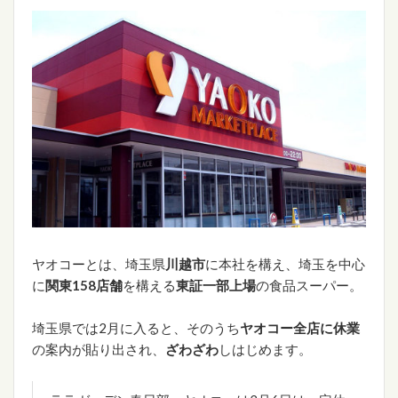
ヤオコーとは、埼玉県
川越市
に本社を構え、埼玉を中心
に
関東158店舗
を構える
東証一部上場
の食品スーパー。
埼玉県では2月に入ると、そのうち
ヤオコー全店に休業
の案内が貼り出され、
ざわざわ
しはじめます。