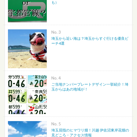
も）
No.
埼玉から近い海は？埼玉からすぐ行ける優良ビ
ーチ4選
No.
ご当地ナンバープレートデザイン一挙紹介！埼
玉からはあの地域が！
No.
埼玉屈指のヒマワリ畑！川越 伊佐沼東岸花畑の
見どころ・アクセス情報