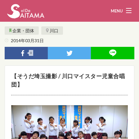
MENU
企業・団体
川口
2014年03月31日
娯楽・観光
飲食
0
企業・団体
教育・医療
【そうだ埼玉撮影 / 川口マイスター児童合唱
行政
まとめ！
団】
地域から探す
募集！
お問い合わせ
運営団体
ライター