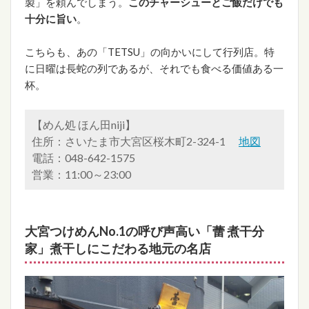
製」を頼んでしまう。
このチャーシューとご飯だけでも
十分に旨い
。
こちらも、あの「TETSU」の向かいにして行列店。特
に日曜は長蛇の列であるが、それでも食べる価値ある一
杯。
【めん処 ほん田niji】
住所：さいたま市大宮区桜木町2-324-1
地図
電話：048-642-1575
営業：11:00～23:00
大宮つけめんNo.1の呼び声高い「
蕾 煮干分
家
」煮干しにこだわる地元の名店