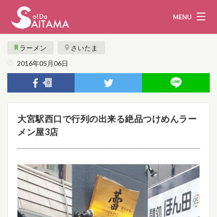
MENU
ラーメン
さいたま
2016年05月06日
娯楽・観光
飲食
0
企業・団体
教育・医療
大宮駅西口で行列の出来る絶品つけめんラー
行政
まとめ！
メン屋3店
地域から探す
募集！
お問い合わせ
運営団体
ライター