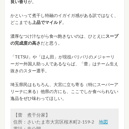
良い香り
が。
かといって煮干し特融のイガイガ感がある訳ではなく、
どこまでも
上品でマイルド
。
濃厚なつけ汁ながら食べ飽きないのは、ひとえに
スープ
の完成度の高さ
だと思う。
「TETSU」や「ほん田」が現役バリバリのメジャーリ
ーガー外国人助っ人であるならば、「蕾」はチーム生え
抜きのスター選手。
埼玉県民はもちろん、大宮に立ち寄る（特にスーパーア
リーナに来る）他県の方にも、ここでしか食べられない
逸品をぜひ味わってほしい。
【蕾 煮干分家】
住所：さいたま市大宮区桜木町2-159-2
地図
電話：非公開