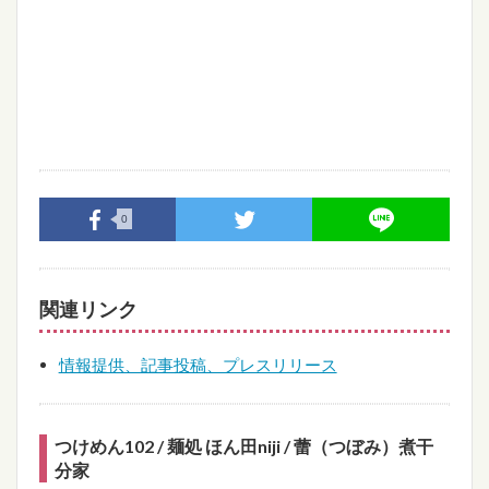
0
関連リンク
情報提供、記事投稿、プレスリリース
つけめん102 / 麺処 ほん田niji / 蕾（つぼみ）煮干
分家