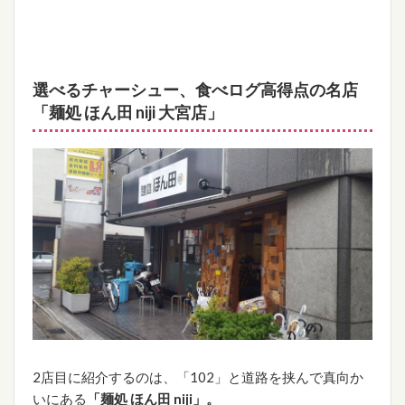
選べるチャーシュー、食べログ高得点の名店
「麺処 ほん田 niji 大宮店」
2店目に紹介するのは、「102」と道路を挟んで真向か
いにある
「麺処 ほん田 niji」。