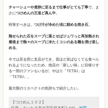
チャーシューや煮卵に至るまで仕事がとても丁寧
で、ま
さに
つけめんの王道ど真ん中
。
特筆すべきは、
つけ汁が冷めた頃に頼める焼き石
。
熱せられた石をスープに落とせばジュワっと再加熱され
最後まで熱々のスープに冷たくコシのある麺を浸け楽し
める
。
今では至る所に支店ができ、昔ほど並ばなくても食べら
れるようになったため、他店の「新しい味」に目移りす
る一部のファンもいるが、やはり「TETSU」は
「TETSU」。
最大限のリスペクトの気持ちで紹介したい。
【つけめん１０２】
住所：さいたま市大宮区桜木町2-446
地図