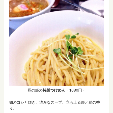
昼の部の
特製つけめん
（1080円）
麺のコシと輝き、濃厚なスープ、立ち上る鰹と鯖の香
り。