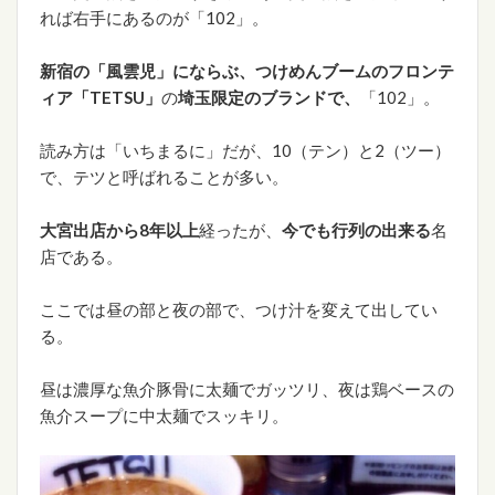
れば右手にあるのが「102」。
新宿の「風雲児」にならぶ、つけめんブームのフロンテ
ィア「TETSU」
の
埼玉限定のブランドで、
「102」。
読み方は「いちまるに」だが、10（テン）と2（ツー）
で、テツと呼ばれることが多い。
大宮出店から8年以上
経ったが、
今でも行列の出来る
名
店である。
ここでは昼の部と夜の部で、つけ汁を変えて出してい
る。
昼は濃厚な魚介豚骨に太麺でガッツリ、夜は鶏ベースの
魚介スープに中太麺でスッキリ。