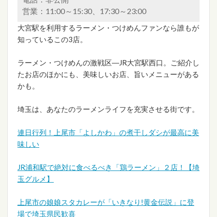
営業：11:00～15:30、17:30～23:00
大宮駅を利用するラーメン・つけめんファンなら誰もが
知っているこの3店。
ラーメン・つけめんの激戦区―JR大宮駅西口。ご紹介し
たお店のほかにも、美味しいお店、旨いメニューがある
かも。
埼玉は、あなたのラーメンライフを充実させる街です。
連日行列！上尾市「よしかわ」の煮干しダシが最高に美
味しい
JR浦和駅で絶対に食べるべき「鶏ラーメン」２店！【埼
玉グルメ】
上尾市の娘娘スタカレーが「いきなり!黄金伝説」に登
場で埼玉県民歓喜