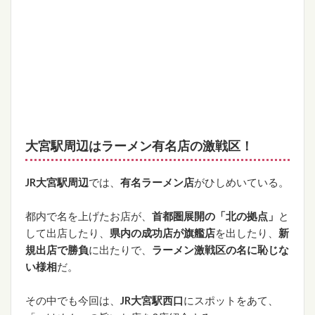
大宮駅周辺はラーメン有名店の激戦区！
JR大宮駅周辺
では、
有名ラーメン店
がひしめいている。
都内で名を上げたお店が、
首都圏展開の「北の拠点」
と
して出店したり、
県内の成功店が旗艦店
を出したり、
新
規出店で勝負
に出たりで、
ラーメン激戦区の名に恥じな
い様相
だ。
その中でも今回は、
JR大宮駅西口
にスポットをあて、