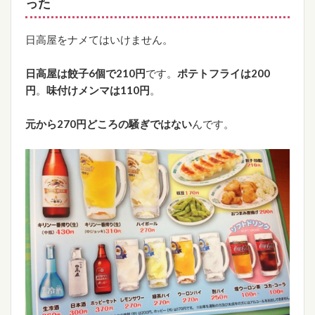
った
日高屋をナメてはいけません。
日高屋は餃子6個で210円
です。
ポテトフライは200
円
。
味付けメンマは110円
。
元から270円どころの騒ぎではない
んです。