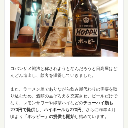
コバンザメ戦法と称されようとなんだろうと日高屋はど
んどん進出し、顧客を獲得していきました。
また、ラーメン屋でありながら飲み屋代わりの需要を取
り込むため、酒類の品ぞろえを充実させ、ビールだけで
なく、レモンサワーや緑茶ハイなどの
チューハイ類も
270円で提供
し、
ハイボールも270円
、さらに昨年４月
頃より
「ホッピー」の提供も開始
し始めています。