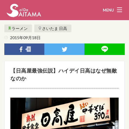
MENU
ラーメン
さいたま 日高
2015年09月18日
娯楽・観光
飲食
0
企業・団体
教育・医療
【日高屋最強伝説】ハイデイ日高はなぜ無敵
行政
まとめ！
なのか
地域から探す
募集！
お問い合わせ
運営団体
ライター