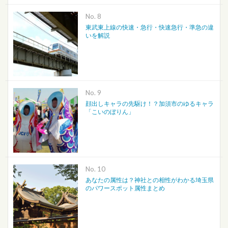
No.
東武東上線の快速・急行・快速急行・準急の違
いを解説
No.
顔出しキャラの先駆け！？加須市のゆるキャラ
「こいのぼりん」
No.
あなたの属性は？神社との相性がわかる埼玉県
のパワースポット属性まとめ