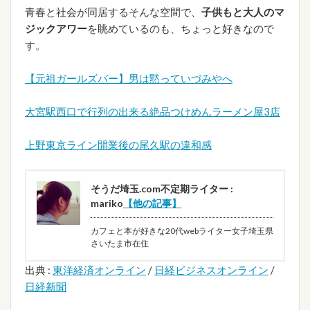
青春と社会が同居するそんな空間で、
子供もと大人のマ
ジックアワー
を眺めているのも、ちょっと好きなので
す。
【元祖ガールズバー】男は黙っていづみやへ
大宮駅西口で行列の出来る絶品つけめんラーメン屋3店
上野東京ライン開業後の尾久駅の違和感
そうだ埼玉.com不定期ライター :
mariko
【他の記事】
カフェと本が好きな20代webライター女子埼玉県
さいたま市在住
出典 :
東洋経済オンライン
/
日経ビジネスオンライン
/
日経新聞