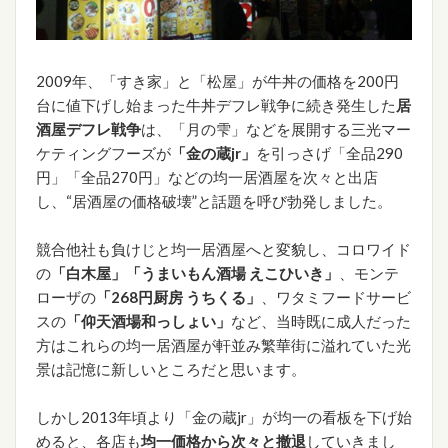
2009年、「すき家」と「松屋」が牛丼の価格を200円
台に値下げし始まった牛丼デフレ戦争に続き発生した
居
酒屋デフレ戦争
は、「月の雫」などを展開する三光マー
ケティングフーズが
「金の蔵jr」
を引っさげ「全品290
円」「全品270円」などの均一居酒屋を次々と出店
し、“居酒屋の価格破壊”と話題を呼び勃発しました。
競合他社も負けじと均一居酒屋へと変貌し、コロワイド
の
「白木屋」「うまいもん酒場 えこひいき」
、モンテ
ローザの
「268円厨房 うちくる」
、ワタミフードサービ
スの
「仰天酒場和っしょい」
など、当時既に成人だった
方はこれらの均一居酒屋が軒並み繁華街に溢れていた光
景は記憶に新しいところだと思います。
しかし2013年頃より「金の蔵jr」が均一の看板を下げ始
めると、各店も
均一価格から次々と撤退
していきまし