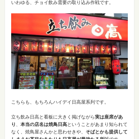
いわゆる、チョイ飲み需要の取り込み作戦です。
こちらも、もちろんハイデイ日高屋系列です。
立ち飲み日高と看板に大きく掲げながら
実は座席があ
り
、
本当の店名は焼鳥日高
ということがあまり知られて
なく、焼鳥屋さんかと思わせきや、
そばとかも提供して
しまうお茶目なあたりも日高屋が最強たる所以
です。