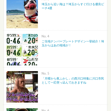
埼玉から近い海は？埼玉からすぐ行ける優良ビ
ーチ4選
No.
ご当地ナンバープレートデザイン一挙紹介！埼
玉からはあの地域が！
No.
「月曜から夜ふかし」の西川口特集に川口市民
として一応突っ込んでおきますね
No.