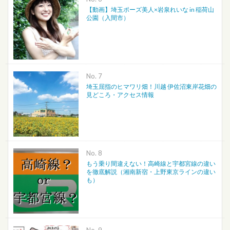
【動画】埼玉ポーズ美人×岩泉れいな in 稲荷山
公園（入間市）
No.
埼玉屈指のヒマワリ畑！川越 伊佐沼東岸花畑の
見どころ・アクセス情報
No.
もう乗り間違えない！高崎線と宇都宮線の違い
を徹底解説（湘南新宿・上野東京ラインの違い
も）
No.