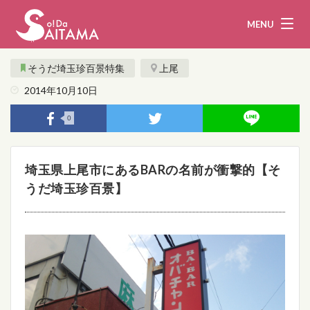
MENU
そうだ埼玉珍百景特集
上尾
2014年10月10日
娯楽・観光
飲食
0
企業・団体
教育・医療
埼玉県上尾市にあるBARの名前が衝撃的【そ
行政
まとめ！
うだ埼玉珍百景】
地域から探す
募集！
お問い合わせ
運営団体
ライター