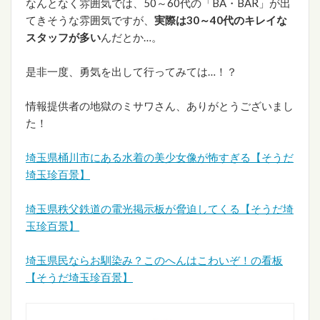
なんとなく雰囲気では、50～60代の「BA・BAR」が出
てきそうな雰囲気ですが、
実際は30～40代のキレイな
スタッフが多い
んだとか…。
是非一度、勇気を出して行ってみては…！？
情報提供者の地獄のミサワさん、ありがとうございまし
た！
埼玉県桶川市にある水着の美少女像が怖すぎる【そうだ
埼玉珍百景】
埼玉県秩父鉄道の電光掲示板が脅迫してくる【そうだ埼
玉珍百景】
埼玉県民ならお馴染み？このへんはこわいぞ！の看板
【そうだ埼玉珍百景】