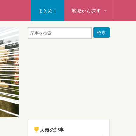
まとめ！
地域から探す
秩父・飯能・秩父郡
本庄・深谷・熊谷・大里郡・
行田・羽生・加須
東松山・坂戸・鶴ヶ島・日高
入間・所沢・狭山・入間郡
ふじみ野・富士見・志木
新座・朝霞・戸田・和光
人気の記事
蕨・草加・八潮・三郷