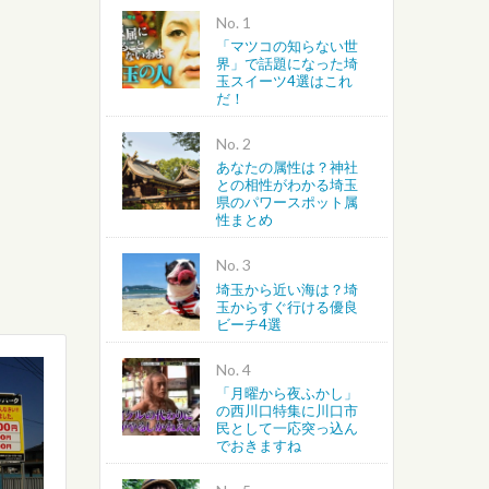
No.
「マツコの知らない世
越谷・春日部・吉川・北葛飾
界」で話題になった埼
玉スイーツ4選はこれ
だ！
さいたま・川越・川口
No.
上尾・桶川・北本・鴻巣・北
あなたの属性は？神社
との相性がわかる埼玉
県のパワースポット属
蓮田・白岡・久喜・幸手・南
性まとめ
No.
埼玉から近い海は？埼
玉からすぐ行ける優良
ビーチ4選
No.
「月曜から夜ふかし」
の西川口特集に川口市
民として一応突っ込ん
でおきますね