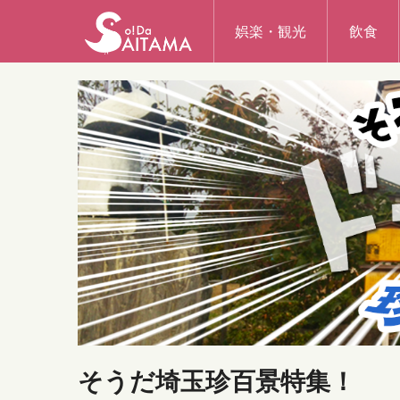
娯楽・観光
飲食
そうだ埼玉珍百景特集！