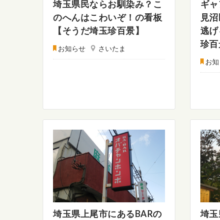
埼玉県民ならお馴染み？こ
ギャ
のへんはこわいぞ！の看板
見沼
【そうだ埼玉珍百景】
逃げ
珍百
お知らせ
さいたま
お知
埼玉県上尾市にあるBARの
埼玉