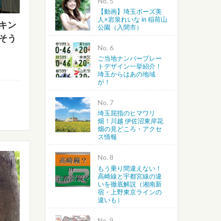
No.
【動画】埼玉ポーズ美
人×岩泉れいな in 稲荷山
キン
公園（入間市）
そう
No.
ご当地ナンバープレー
トデザイン一挙紹介！
埼玉からはあの地域
が！
No.
埼玉屈指のヒマワリ
畑！川越 伊佐沼東岸花
畑の見どころ・アクセ
ス情報
No.
もう乗り間違えない！
高崎線と宇都宮線の違
いを徹底解説（湘南新
宿・上野東京ラインの
違いも）
No.