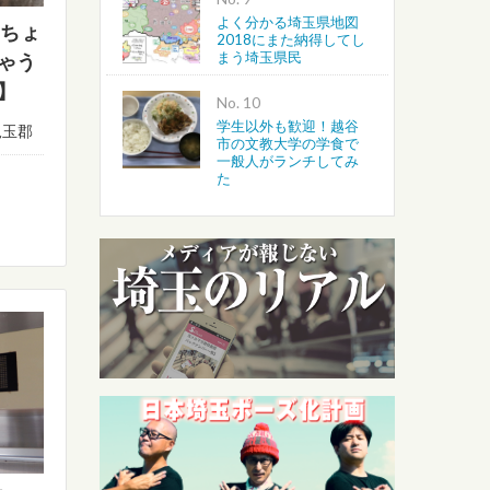
よく分かる埼玉県地図
 ちょ
2018にまた納得してし
まう埼玉県民
ゃう
】
No.
学生以外も歓迎！越谷
児玉郡
市の文教大学の学食で
一般人がランチしてみ
た