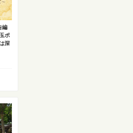
告編
玉ポ
は深