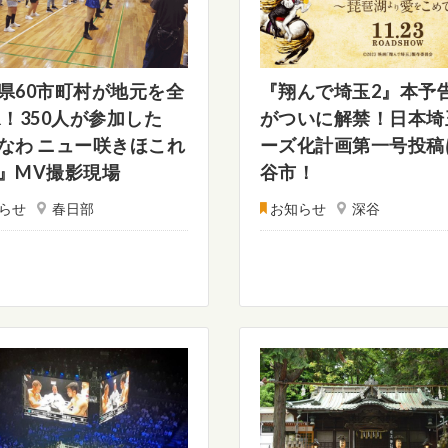
県60市町村が地元を全
『翔んで埼玉2』本予
R！350人が参加した
がついに解禁！日本埼
なわ ニュー咲きほこれ
ーズ化計画第一号投稿
』MV撮影現場
谷市！
らせ
春日部
お知らせ
深谷