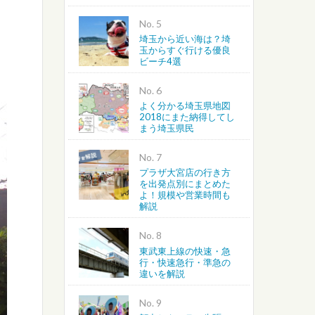
No.
埼玉から近い海は？埼
玉からすぐ行ける優良
ビーチ4選
No.
よく分かる埼玉県地図
2018にまた納得してし
まう埼玉県民
No.
プラザ大宮店の行き方
を出発点別にまとめた
よ！規模や営業時間も
解説
No.
東武東上線の快速・急
行・快速急行・準急の
違いを解説
No.