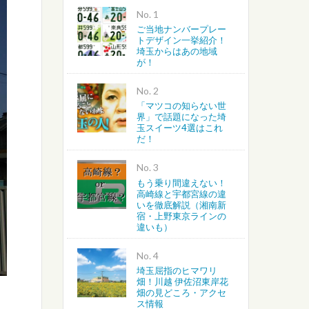
No.
ご当地ナンバープレー
越谷・春日部・吉川・北葛飾
トデザイン一挙紹介！
埼玉からはあの地域
が！
さいたま・川越・川口
No.
上尾・桶川・北本・鴻巣・北
「マツコの知らない世
界」で話題になった埼
玉スイーツ4選はこれ
蓮田・白岡・久喜・幸手・南
だ！
No.
もう乗り間違えない！
高崎線と宇都宮線の違
いを徹底解説（湘南新
宿・上野東京ラインの
違いも）
No.
埼玉屈指のヒマワリ
畑！川越 伊佐沼東岸花
畑の見どころ・アクセ
ス情報