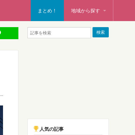
まとめ！
地域から探す
秩父・飯能・秩父郡
本庄・深谷・熊谷・大里郡・
行田・羽生・加須
東松山・坂戸・鶴ヶ島・日高
入間・所沢・狭山・入間郡
ふじみ野・富士見・志木
新座・朝霞・戸田・和光
人気の記事
蕨・草加・八潮・三郷