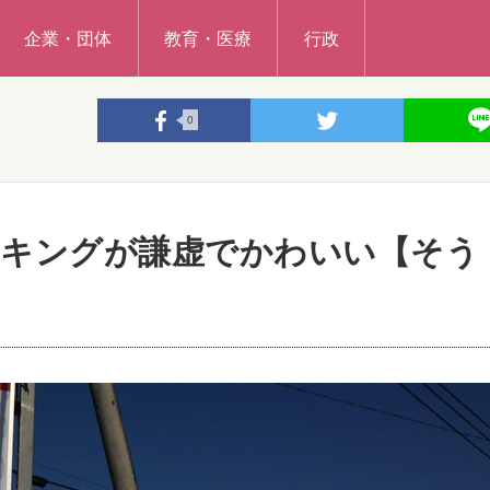
企業・団体
教育・医療
行政
0
ーキングが謙虚でかわいい【そう