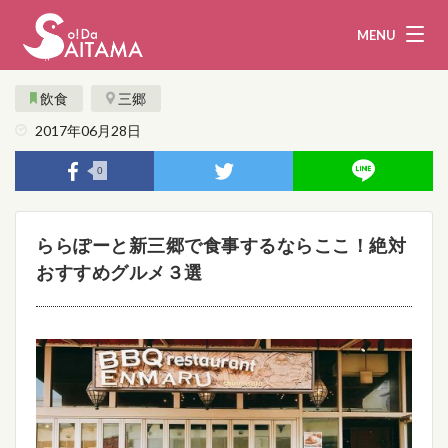
MENU
飲食
三郷
2017年06月28日
娯楽・観光
飲食
0
企業・団体
教育・医療
ららぽーと新三郷で食事するならここ！絶対
行政
まとめ！
おすすめグルメ３選
地域から探す
募集！
お問い合わせ
運営団体
ライター