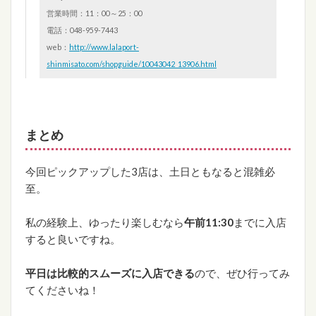
営業時間：11：00～25：00
電話：048-959-7443
web：
http://www.lalaport-
shinmisato.com/shopguide/10043042_13906.html
まとめ
今回ピックアップした3店は、土日ともなると混雑必
至。
私の経験上、ゆったり楽しむなら
午前11:30
までに入店
すると良いですね。
平日は比較的スムーズに入店できる
ので、ぜひ行ってみ
てくださいね！