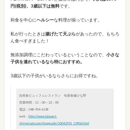
円(税別)、
3歳以下は無料
です。
和食を中心に
ヘルシー
な料理が揃っています。
私が行ったときは
揚げたて天ぷら
があったので、もちろ
ん食べすぎました！
無添加調理にこだわっているということなので、
小さな
子供を連れているなら特におすすめ。
3歳以下の子供がいるならさらにお得ですね。
自然食ビュッフェレストラン 旬菜食健ひな野
営業時間：11：00～22：00
電話：048-954-6138
web：
http://www.lalaport-
shinmisato.com/shopguide/10042931_13906.html