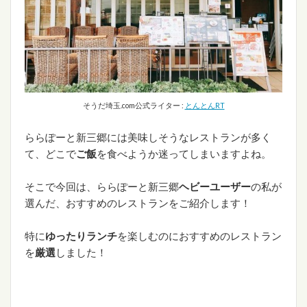
そうだ埼玉.com公式ライター :
とんとんRT
ららぽーと新三郷には美味しそうなレストランが多く
て、どこで
ご飯
を食べようか迷ってしまいますよね。
そこで今回は、ららぽーと新三郷
ヘビーユーザー
の私が
選んだ、おすすめのレストランをご紹介します！
特に
ゆったりランチ
を楽しむのにおすすめのレストラン
を
厳選
しました！