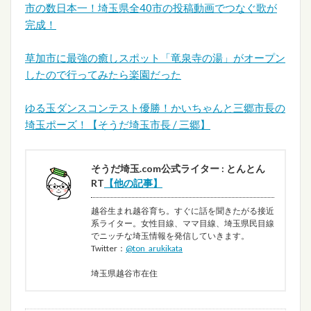
市の数日本一！埼玉県全40市の投稿動画でつなぐ歌が
完成！
草加市に最強の癒しスポット「竜泉寺の湯」がオープン
したので行ってみたら楽園だった
ゆる玉ダンスコンテスト優勝！かいちゃんと三郷市長の
埼玉ポーズ！【そうだ埼玉市長 / 三郷】
そうだ埼玉.com公式ライター : とんとん
RT
【他の記事】
越谷生まれ越谷育ち。すぐに話を聞きたがる接近
系ライター。女性目線、ママ目線、埼玉県民目線
でニッチな埼玉情報を発信していきます。
Twitter：
@ton_arukikata
埼玉県越谷市在住