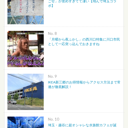
ごせ」が攻めすぎてて凄い【翔んで埼玉コラ
ボ】
No.
「月曜から夜ふかし」の西川口特集に川口市民
として一応突っ込んでおきますね
No.
IKEA新三郷のお得情報からアクセス方法まで常
連が徹底解説！
No.
埼玉・越谷に超オシャレな水族館カフェが誕