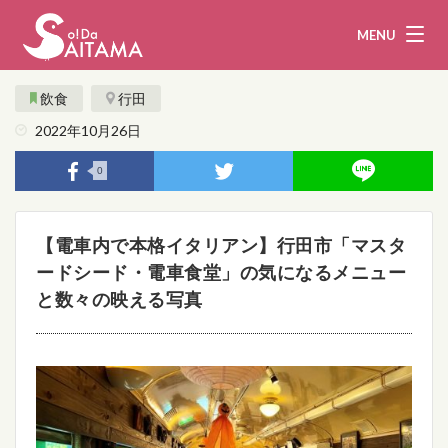
MENU
飲食
行田
2022年10月26日
娯楽・観光
飲食
0
企業・団体
教育・医療
【電車内で本格イタリアン】行田市「マスタ
行政
まとめ！
ードシード・電車食堂」の気になるメニュー
と数々の映える写真
地域から探す
募集！
お問い合わせ
運営団体
ライター