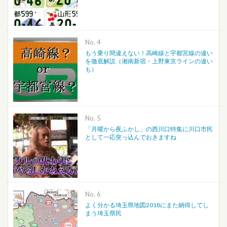
No.
もう乗り間違えない！高崎線と宇都宮線の違い
を徹底解説（湘南新宿・上野東京ラインの違い
も）
No.
「月曜から夜ふかし」の西川口特集に川口市民
として一応突っ込んでおきますね
No.
よく分かる埼玉県地図2018にまた納得してし
まう埼玉県民