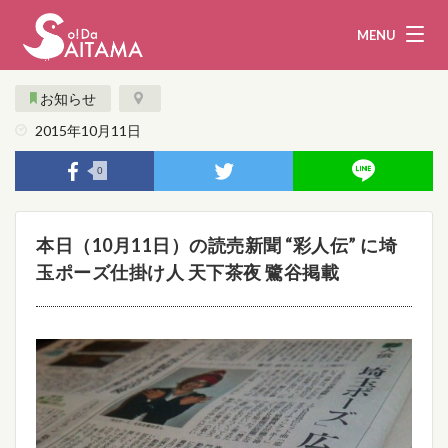
MENU
お知らせ
2015年10月11日
娯楽・観光
飲食
0
企業・団体
教育・医療
本日（10月11日）の読売新聞 “彩人伝” に埼
行政
まとめ！
玉ポーズ仕掛け人 天下茶夜 鷺谷掲載
地域から探す
募集！
お問い合わせ
運営団体
ライター