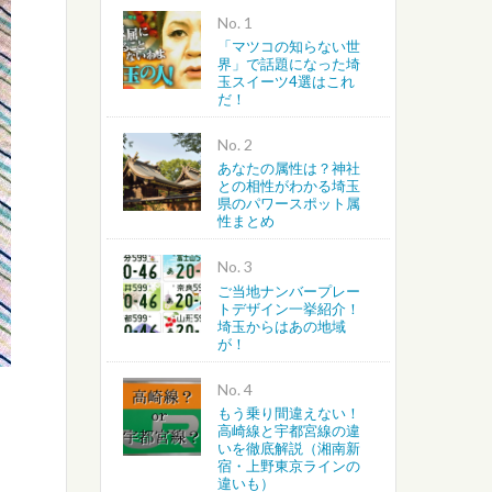
No.
「マツコの知らない世
越谷・春日部・吉川・北葛飾
界」で話題になった埼
玉スイーツ4選はこれ
だ！
さいたま・川越・川口
No.
上尾・桶川・北本・鴻巣・北
あなたの属性は？神社
との相性がわかる埼玉
県のパワースポット属
蓮田・白岡・久喜・幸手・南
性まとめ
No.
ご当地ナンバープレー
トデザイン一挙紹介！
埼玉からはあの地域
が！
No.
もう乗り間違えない！
高崎線と宇都宮線の違
いを徹底解説（湘南新
宿・上野東京ラインの
違いも）