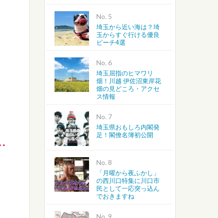
No.
埼玉から近い海は？埼
玉からすぐ行ける優良
ビーチ4選
No.
埼玉屈指のヒマワリ
畑！川越 伊佐沼東岸花
畑の見どころ・アクセ
ス情報
No.
埼玉県おもしろ内閣発
足！閣僚名簿初公開
No.
「月曜から夜ふかし」
の西川口特集に川口市
民として一応突っ込ん
でおきますね
No.