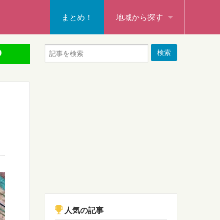
まとめ！
地域から探す
秩父・飯能・秩父郡
本庄・深谷・熊谷・大里郡・
行田・羽生・加須
東松山・坂戸・鶴ヶ島・日高
入間・所沢・狭山・入間郡
ふじみ野・富士見・志木
新座・朝霞・戸田・和光
人気の記事
蕨・草加・八潮・三郷