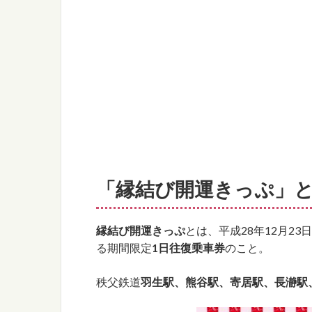
「縁結び開運きっぷ」
縁結び開運きっぷ
とは、平成28年12月23
る期間限定
1日往復乗車券
のこと。
秩父鉄道
羽生駅、熊谷駅、寄居駅、長瀞駅