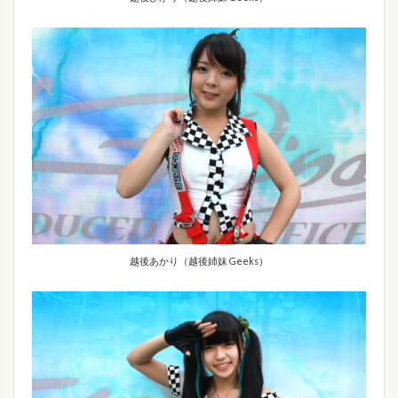
越後あかり（越後姉妹 Geeks）