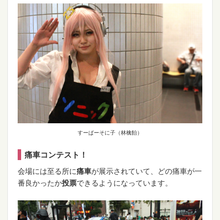
すーぱーそに子（林檎飴）
痛車コンテスト！
会場には至る所に
痛車
が展示されていて、どの痛車が一
番良かったか
投票
できるようになっています。