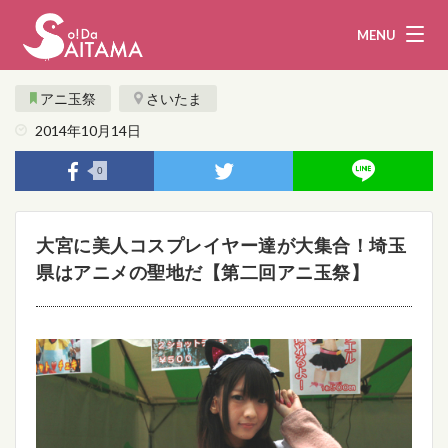
MENU
アニ玉祭
さいたま
2014年10月14日
娯楽・観光
飲食
0
企業・団体
教育・医療
大宮に美人コスプレイヤー達が大集合！埼玉
行政
まとめ！
県はアニメの聖地だ【第二回アニ玉祭】
地域から探す
募集！
お問い合わせ
運営団体
ライター