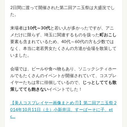
2日間に渡って開催された第二回アニ玉祭は大盛況でし
た。
来場者は
10代～30代
と若い人が多かったですが、アニ
メだけに限らず、埼玉に関連するものを扱った
町おこし
要素も含まれているため、40代～60代の方も少数では
なく、本当に老若男女たくさんの方達が会場を散策して
いました。
会場では、ビールや食べ物もあり、ソニックシティホー
ルでもたくさんのイベントが開催されていて、コスプレ
イヤーたちは常に徘徊しているので、
じっとしてても散
策してても飽きない
イベントでした！
【美人コスプレイヤー画像まとめ ①】第二回アニ玉祭 2
014年10月11日（土）小新井涼、すーぱーそに子、et
c…