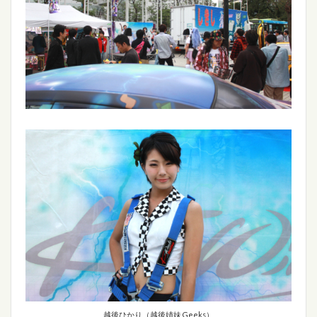
越後ひかり（越後姉妹 Geeks）