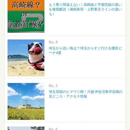
もう乗り間違えない！高崎線と宇都宮線の違い
を徹底解説（湘南新宿・上野東京ラインの違い
も）
No.
埼玉から近い海は？埼玉からすぐ行ける優良ビ
ーチ4選
No.
埼玉屈指のヒマワリ畑！川越 伊佐沼東岸花畑の
見どころ・アクセス情報
No.