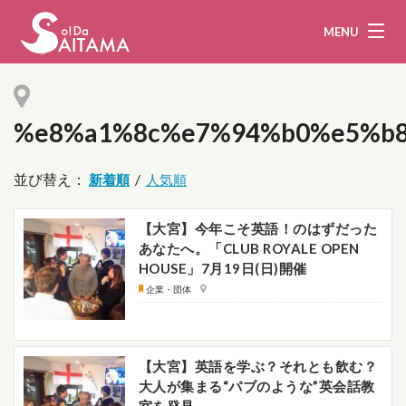
MENU
%e8%a1%8c%e7%94%b0%e5%b
娯楽・観光
飲食
並び替え：
/
企業・団体
教育・医療
【大宮】今年こそ英語！のはずだった
行政
まとめ！
あなたへ。「CLUB ROYALE OPEN
HOUSE」7月19日(日)開催
地域から探す
企業・団体
募集！
お問い合わせ
【大宮】英語を学ぶ？それとも飲む？
運営団体
ライター
大人が集まる“パブのような”英会話教