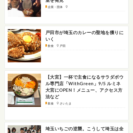
室を発見
企業・団体
戸田市が埼玉のカレーの聖地を獲りに
いく
飲食
戸田
【大宮】一杯で主食になるサラダボウ
ル専門店「WithGreen」9/5 ルミネ
大宮にOPEN！メニュー、アクセス方
法など
飲食
さいたま
埼玉いちごの逆襲。こうして埼玉は全