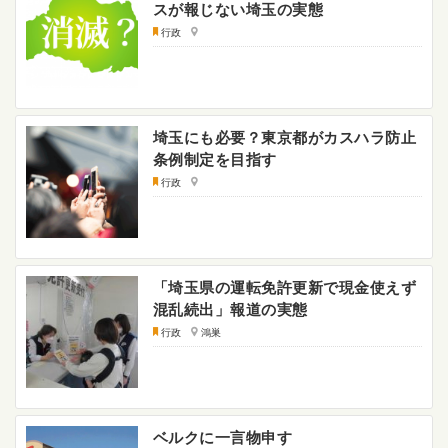
スが報じない埼玉の実態
行政
埼玉にも必要？東京都がカスハラ防止
条例制定を目指す
行政
「埼玉県の運転免許更新で現金使えず
混乱続出」報道の実態
行政
鴻巣
ベルクに一言物申す