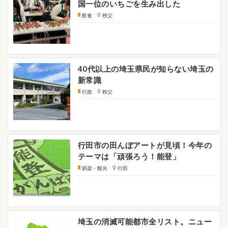
国一位のいちごを生み出した
飲食
秩父
40代以上の埼玉県民が知らない埼玉の
新常識
行政
秩父
行田市の田んぼアートが見頃！今年の
テーマは「頑張ろう！能登」
娯楽・観光
行田
埼玉の消滅可能都市全リスト。ニュー