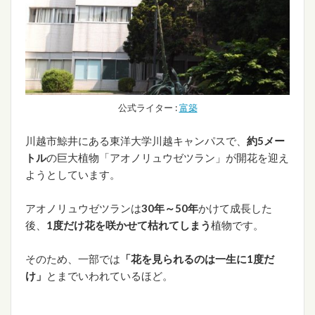
公式ライター :
富築
川越市鯨井にある東洋大学川越キャンパスで、
約5メー
トル
の巨大植物「アオノリュウゼツラン」が開花を迎え
ようとしています。
アオノリュウゼツランは
30年～50年
かけて成長した
後、
1度だけ花を咲かせて枯れてしまう
植物です。
そのため、一部では
「花を見られるのは一生に1度だ
け」
とまでいわれているほど。