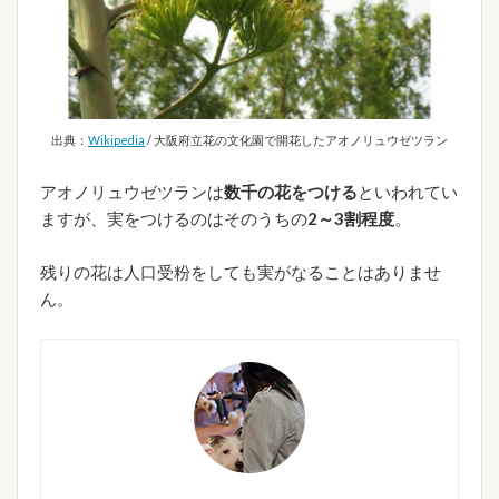
出典：
Wikipedia
/ 大阪府立花の文化園で開花したアオノリュウゼツラン
アオノリュウゼツランは
数千の花をつける
といわれてい
ますが、実をつけるのはそのうちの
2～3割程度
。
残りの花は人口受粉をしても実がなることはありませ
ん。