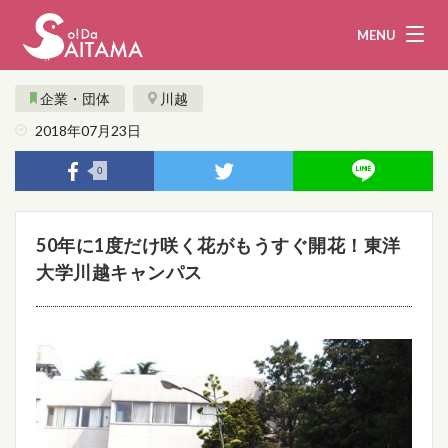
MENU
企業・団体
川越
2018年07月23日
娯楽・観光
飲食
0
企業・団体
教育・医療
50年に1度だけ咲く花がもうすぐ開花！東洋
行政
まとめ！
大学川越キャンパス
地域から探す
募集！
お問い合わせ
運営団体
ライター