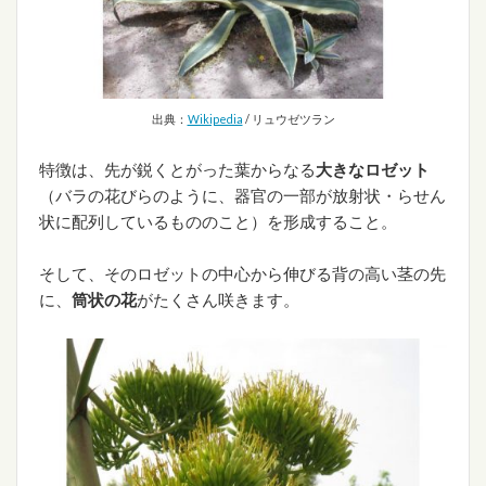
出典：
Wikipedia
/ リュウゼツラン
特徴は、先が鋭くとがった葉からなる
大きなロゼット
（バラの花びらのように、器官の一部が放射状・らせん
状に配列しているもののこと）を形成すること。
そして、そのロゼットの中心から伸びる背の高い茎の先
に、
筒状の花
がたくさん咲きます。