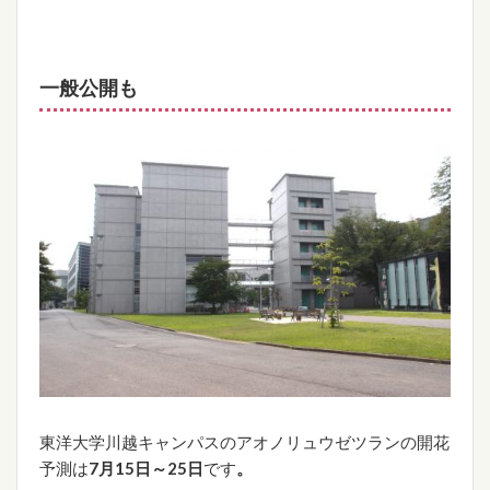
一般公開も
東洋大学川越キャンパスのアオノリュウゼツランの開花
予測は
7月15日～25日
です
。