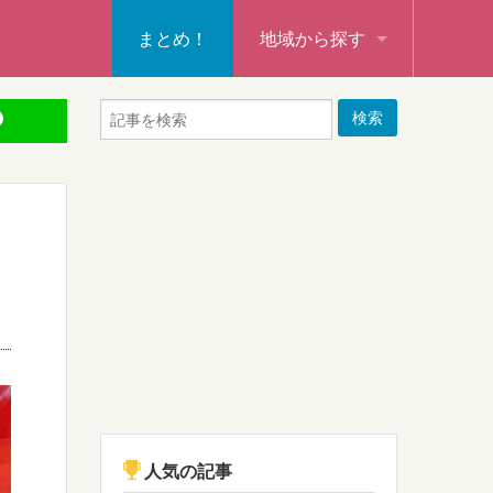
まとめ！
地域から探す
秩父・飯能・秩父郡
本庄・深谷・熊谷・大里郡・
行田・羽生・加須
ま
東松山・坂戸・鶴ヶ島・日高
入間・所沢・狭山・入間郡
ふじみ野・富士見・志木
新座・朝霞・戸田・和光
人気の記事
蕨・草加・八潮・三郷