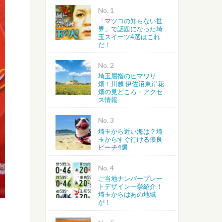
No.
「マツコの知らない世
越谷・春日部・吉川・北葛飾
界」で話題になった埼
玉スイーツ4選はこれ
だ！
さいたま・川越・川口
No.
上尾・桶川・北本・鴻巣・北
埼玉屈指のヒマワリ
畑！川越 伊佐沼東岸花
畑の見どころ・アクセ
蓮田・白岡・久喜・幸手・南
ス情報
No.
埼玉から近い海は？埼
玉からすぐ行ける優良
ビーチ4選
No.
ご当地ナンバープレー
トデザイン一挙紹介！
埼玉からはあの地域
が！