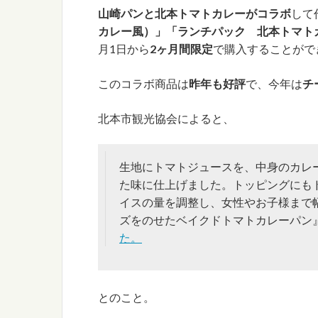
山崎パンと北本トマトカレーがコラボ
して
カレー風）」「ランチパック 北本トマト
月1日から
2ヶ月間限定
で購入することがで
このコラボ商品は
昨年も好評
で、今年は
チ
北本市観光協会によると、
生地にトマトジュースを、中身のカレ
た味に仕上げました。トッピングにも
イスの量を調整し、女性やお子様まで
ズをのせたベイクドトマトカレーパン
た。
とのこと。