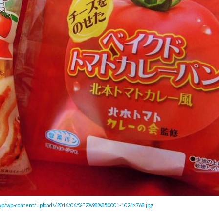
/wp/wp-content/uploads/2016/06/%E2%98%850001-1024×768.jpg