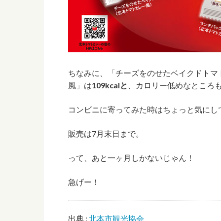
ちなみに、「チーズをのせたベイクドトマ
風」は
109kcalと
、カロリー低めなところ
コンビニに寄ってみた時はちょっと気にし
販売は7月末日まで。
って、あと一ヶ月しかないじゃん！
急げー！
出典 :
北本市観光協会