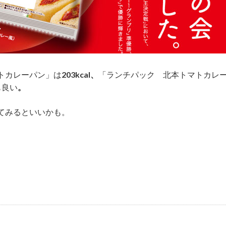
トカレーパン」は
203kcal、
「ランチパック 北本トマトカレ
も良い
。
てみるといいかも。