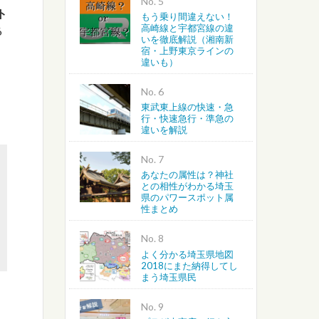
No.
ト
もう乗り間違えない！
高崎線と宇都宮線の違
6
いを徹底解説（湘南新
宿・上野東京ラインの
違いも）
No.
東武東上線の快速・急
行・快速急行・準急の
違いを解説
No.
あなたの属性は？神社
との相性がわかる埼玉
県のパワースポット属
性まとめ
No.
よく分かる埼玉県地図
2018にまた納得してし
まう埼玉県民
No.