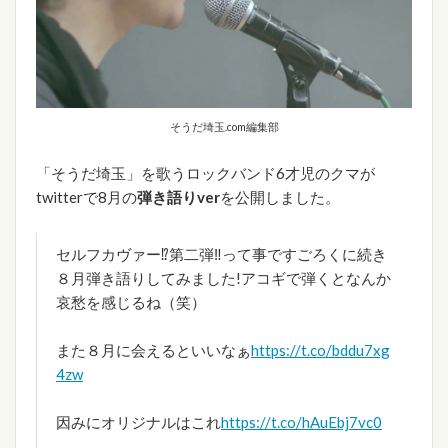
そうだ埼玉.com編集部
「そうだ埼玉」を歌うロックバンド6才児のクマが
twitterで8月の
弾き語りver
を公開しました。
セルフカヴァー⁉第二弾‼って事ですごろくに続き
８月弾き語りしてみました!アコギで弾くとなんか
哀愁を感じるね（笑）
また８月に会えるといいなぁ
https://t.co/bddu7xg
4zw
因みにオリジナルはこれ
https://t.co/hAuEbj7vc0