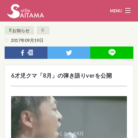
MENU
お知らせ
2017年09月19日
娯楽・観光
飲食
0
企業・団体
教育・医療
6才児クマ「8月」の弾き語りverを公開
行政
まとめ！
地域から探す
募集！
お問い合わせ
運営団体
ライター