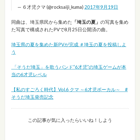
— ６才児クマ (@rocksaiji_kuma)
2017年9月19日
同曲は、埼玉県民から集めた
「埼玉の夏」
の写真を集め
た写真で構成されたPVで8月25日公開済の曲。
埼玉県の夏を集めた新PVが完成 ＃埼玉の夏を投稿しよ
う
「そうだ埼玉」を歌うバンド“6才児”の埼玉ゲームが本
当の6才児レベル
【私のすごろく時代】Vol.6 クマ ～6才児ボーカル～ #
そうだ埼玉発売記念
この記事が気に入ったらいいね！しよう