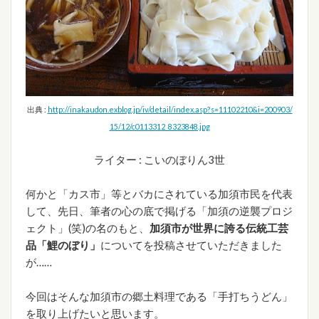
出典 :
http://inakaudon.exblog.jp/iv/detail/index.asp?s=11102210&i=200903/
15/12/c0113312_8323848.jpg
ライター : こいのぼりん3世
何かと「カス市」等とバカにされている加須市民を代表
して、先日、筆者の心の底で掲げる「加須の逆襲プロジ
ェクト」(笑)の名のもと、
加須市が世界に誇る伝統工芸
品「鯉のぼり」
についてを投稿させていただきました
が……
今回はそんな加須市の郷土料理である「手打ちうどん」
を取り上げたいと思います。