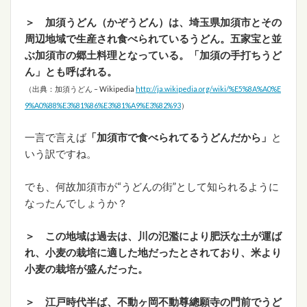
＞ 加須うどん（かぞうどん）は、埼玉県加須市とその
周辺地域で生産され食べられているうどん。五家宝と並
ぶ加須市の郷土料理となっている。「加須の手打ちうど
ん」とも呼ばれる。
（出典：加須うどん – Wikipedia
http://ja.wikipedia.org/wiki/%E5%8A%A0%E
9%A0%88%E3%81%86%E3%81%A9%E3%82%93
）
一言で言えば
「加須市で食べられてるうどんだから」
と
いう訳ですね。
でも、何故加須市が“うどんの街”として知られるように
なったんでしょうか？
＞ この地域は過去は、川の氾濫により肥沃な土が運ば
れ、小麦の栽培に適した地だったとされており、米より
小麦の栽培が盛んだった。
＞ 江戸時代半ば、不動ヶ岡不動尊總願寺の門前でうど