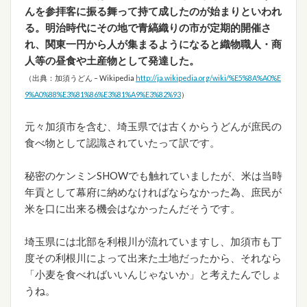
んを参拝客に振る舞って持て成したのが始まりといわれ
る。明治時代にその地で青縞織りの市が定期的開催さ
れ、関東一円から人が集まるようになると織物職人・商
人等の昼食や土産物として発達した。
（出典：加須うどん – Wikipedia
http://ja.wikipedia.org/wiki/%E5%8A%A0%E
9%A0%88%E3%81%86%E3%81%A9%E3%82%93
）
元々加須市を含む、埼玉県では古くからうどんが庶民の
食べ物として認識されていたって訳です。
秘密のケンミンSHOWでも触れていましたが、米は当時
年貢として幕府に納めなければならなかった為、庶民が
米を口に出来る機会はなかったんだそうです。
埼玉県には北部を利根川が流れていますし、加須市も丁
度その利根川によって出来た土地だったから、それなら
「小麦を食べればいいんじゃないか」と考えたんでしょ
うね。