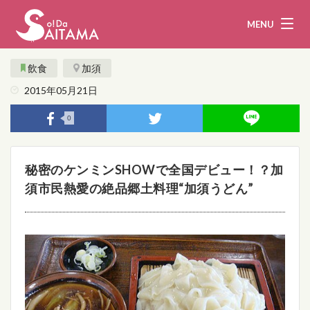
MENU
飲食
加須
2015年05月21日
娯楽・観光
飲食
0
企業・団体
教育・医療
秘密のケンミンSHOWで全国デビュー！？加
行政
まとめ！
須市民熱愛の絶品郷土料理“加須うどん”
地域から探す
募集！
お問い合わせ
運営団体
ライター