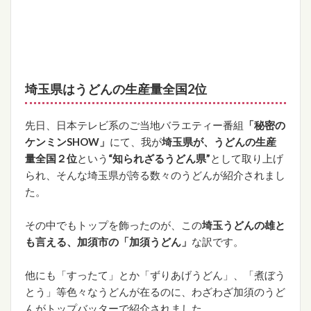
埼玉県はうどんの生産量全国2位
先日、日本テレビ系のご当地バラエティー番組
「秘密の
ケンミンSHOW」
にて、我が
埼玉県が、うどんの生産
量全国２位
という
“知られざるうどん県”
として取り上げ
られ、そんな埼玉県が誇る数々のうどんが紹介されまし
た。
その中でもトップを飾ったのが、この
埼玉うどんの雄と
も言える、加須市の「加須うどん」
な訳です。
他にも「すったて」とか「ずりあげうどん」、「煮ぼう
とう」等色々なうどんが在るのに、わざわざ加須のうど
んがトップバッターで紹介されました。