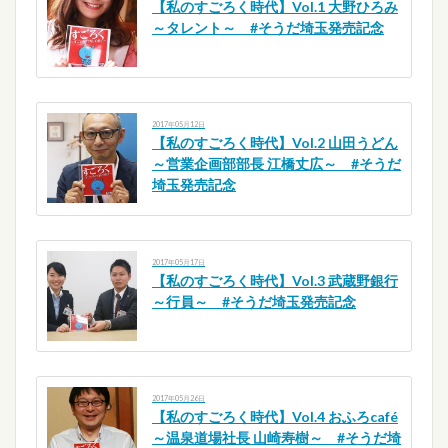
【私のすごろく時代】Vol.1 大野ひろみ
～タレント～ #そうだ埼玉発売記念
2017年05月12日
【私のすごろく時代】Vol.2 山田うどん
～営業企画部部長 江橋丈広～ #そうだ
埼玉発売記念
2017年05月17日
【私のすごろく時代】Vol.3 武蔵野銀行
～行員～ #そうだ埼玉発売記念
2017年05月26日
【私のすごろく時代】Vol.4 おふろcafé
～温泉道場社長 山崎寿樹～ #そうだ埼