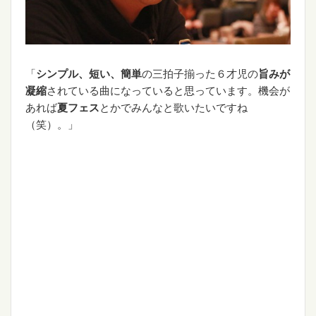
「
シンプル、短い、簡単
の三拍子揃った６才児の
旨みが
凝縮
されている曲になっていると思っています。機会が
あれば
夏フェス
とかでみんなと歌いたいですね
（笑）。」