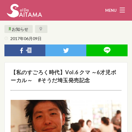
MENU
お知らせ
2017年06月09日
娯楽・観光
飲食
0
企業・団体
教育・医療
【私のすごろく時代】Vol.6 クマ ～6才児ボ
行政
まとめ！
ーカル～ #そうだ埼玉発売記念
地域から探す
募集！
お問い合わせ
運営団体
ライター