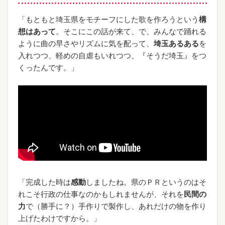
「もともと埼玉県をモチーフにした歌を作ろうという
構
想はあって
。そこにこの話が来て、で、みんなで踊れる
ように曲の早さやリズムに気を配って、
埼玉あるある
を
入れつつ、軽めの自虐もいれつつ、『そうだ埼玉』をつ
くったんです。」
「完成した時は
感動
しましたね。県のＰＲというのはそ
れこそ行政の仕事なのかもしれませんが、それを
民間の
力
で（勝手に？）手作りで製作し、あれだけの物を作り
上げたわけですから。」