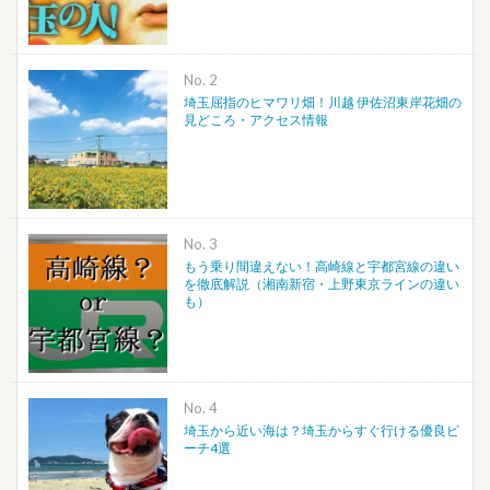
No.
埼玉屈指のヒマワリ畑！川越 伊佐沼東岸花畑の
見どころ・アクセス情報
No.
もう乗り間違えない！高崎線と宇都宮線の違い
を徹底解説（湘南新宿・上野東京ラインの違い
も）
No.
埼玉から近い海は？埼玉からすぐ行ける優良ビ
ーチ4選