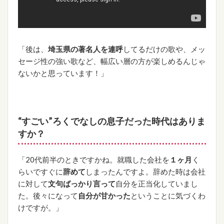
「後は、
埼玉県の著名人を連呼
してるだけの歌
や、メッ
セージ性の強い歌など、幅広い層の方が楽しめるんじゃ
ないかと思っています！」
“すごい”
ろくでなしの息子だった時代はありま
すか？
「20代前半のときですかね。就職した会社を
１ヶ月
く
らいですぐに
辞めて
しまったんですよ。辞めた時は会社
に対して
文句ばっかり言って
自分を正当化していまし
た。後々になって
自分が甘かった
ということに気づくわ
けですが。」