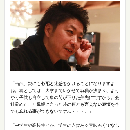
「当然、親にも
心配と迷惑
をかけることになりますよ
ね。親としては、大学までいかせて就職が決まり、よう
やく子供も自立して肩の荷が下りた矢先にですから。会
社辞めた、と母親に言った時の
何とも言えない表情
を今
でも
忘れる事ができない
ですね・・・。」
「中学生や高校生とか、学生の内はある意味
ろくでなし