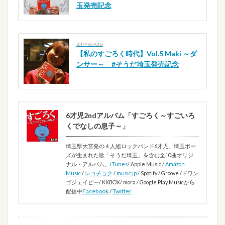
玉発売記念
2017年06月01日
【私のすごろく時代】Vol.5 Maki ～ダ
ンサー～ #そうだ埼玉発売記念
6才児2ndアルバム「すごろく～すごいろ
くでなしの息子～」
埼玉県大宮発の４人組ロックバンド6才児。埼玉ポー
ズが生まれた歌「そうだ埼玉」を含む全10曲オリジ
ナル・アルバム。
iTunes
/ Apple Music /
Amazon
Music
/
レコチョク
/
music.jp
/ Spotify / Groove /ドワン
ゴジェイピー/ KKBOX/ mora / Google Play Musicから
Facebook
/
Twitter
配信中