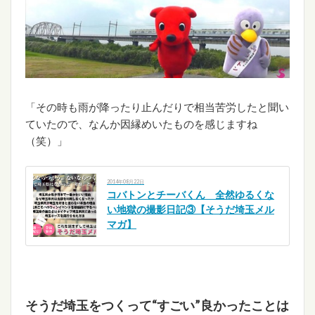
「その時も雨が降ったり止んだりで相当苦労したと聞い
ていたので、なんか因縁めいたものを感じますね
（笑）」
2014年08月22日
コバトンとチーバくん 全然ゆるくな
い地獄の撮影日記③【そうだ埼玉メル
マガ】
そうだ埼玉をつくって“
すごい”
良かったことは