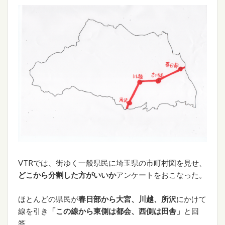
VTRでは、街ゆく一般県民に埼玉県の市町村図を見せ、
どこから分割した方がいいか
アンケートをおこなった。
ほとんどの県民が
春日部から大宮、川越、所沢
にかけて
線を引き
「この線から東側は都会、西側は田舎」
と回
答。