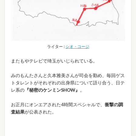
ライター :
シオ・コージ
またもやテレビで埼玉がいじられている。
みのもんたさんと久本雅美さんが司会を勤め、毎回ゲス
トタレントがそれぞれの出身県について語り合う、日テ
レ系の
『秘密のケンミンSHOW』
。
お正月にオンエアされた4時間スペシャルで、
衝撃の調
査結果
が公表された。