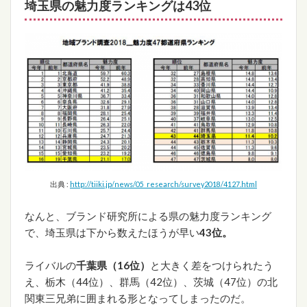
埼玉県の魅力度ランキングは43位
出典 :
http://tiiki.jp/news/05_research/survey2018/4127.html
なんと、ブランド研究所による県の魅力度ランキング
で、埼玉県は下から数えたほうが早い
43位。
ライバルの
千葉県（16位）
と大きく差をつけられたう
え、栃木（44位）、群馬（42位）、茨城（47位）の北
関東三兄弟に囲まれる形となってしまったのだ。