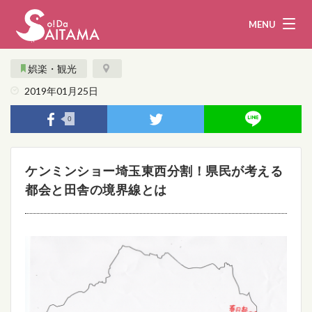
MENU
娯楽・観光
2019年01月25日
娯楽・観光
飲食
0
企業・団体
教育・医療
ケンミンショー埼玉東西分割！県民が考える
行政
まとめ！
都会と田舎の境界線とは
地域から探す
募集！
お問い合わせ
運営団体
ライター