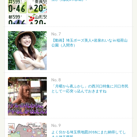
No.
【動画】埼玉ポーズ美人×岩泉れいな in 稲荷山
公園（入間市）
No.
「月曜から夜ふかし」の西川口特集に川口市民
として一応突っ込んでおきますね
No.
よく分かる埼玉県地図2018にまた納得してし
まう埼玉県民