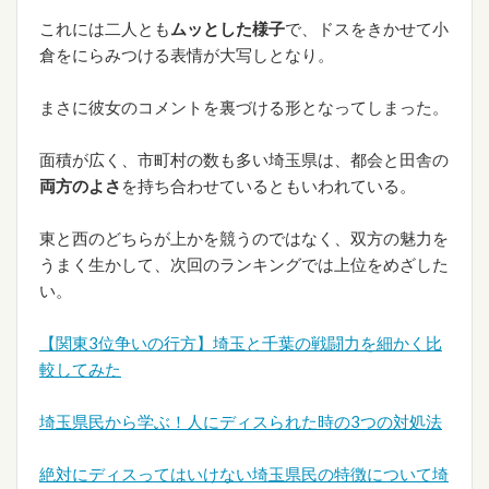
これには二人とも
ムッとした様子
で、ドスをきかせて小
倉をにらみつける表情が大写しとなり。
まさに彼女のコメントを裏づける形となってしまった。
面積が広く、市町村の数も多い埼玉県は、都会と田舎の
両方のよさ
を持ち合わせているともいわれている。
東と西のどちらが上かを競うのではなく、双方の魅力を
うまく生かして、次回のランキングでは上位をめざした
い。
【関東3位争いの行方】埼玉と千葉の戦闘力を細かく比
較してみた
埼玉県民から学ぶ！人にディスられた時の3つの対処法
絶対にディスってはいけない埼玉県民の特徴について埼