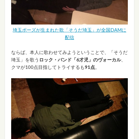
埼玉ポーズが生まれた歌「そうだ埼玉」が全国DAMに
配信
ならば、本人に歌わせてみようということで、「そうだ
埼玉」を歌う
ロック・バンド「6才児」のヴォーカル
、
クマが100点目指してトライするも
91点
。