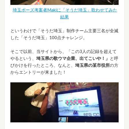
埼玉ポーズ考案者Makiに「そうだ埼玉」歌わせてみた
結果
というわけで「そうだ埼玉」制作チーム主要三名が全滅
した「そうだ埼玉」100点チャレンジ。
そこで以前、当サイトから、「この3人の記録を超えて
やるという、
埼玉県の歌ウマ企業、出てこいや！」
と呼
びかけを行ったところ、なんと、
埼玉県の某市役所
の方
からエントリーが来ました！