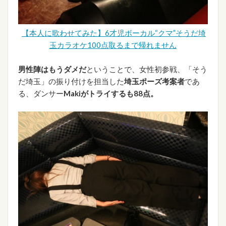
【本人に歌わせてみた】6才児ボーカル“クマ”そうだ埼
玉カラオケ100点取るまで帰れません
男性陣はもうダメだ
ということで、女性初参戦、「そう
だ埼玉」の振り付けを担当した
埼玉ポーズ考案者
であ
る、ダンサー
Makiがトライするも88点。