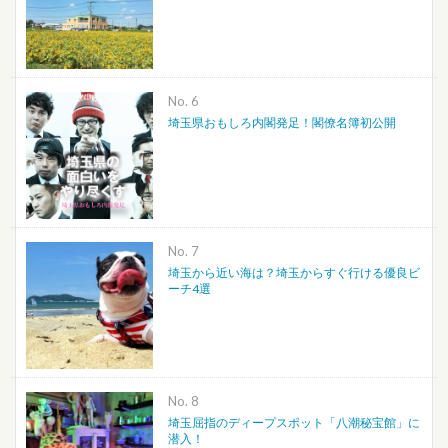
No.
埼玉県おもしろ内閣発足！閣僚名簿初公開
No.
埼玉から近い海は？埼玉からすぐ行ける優良ビ
ーチ4選
No.
埼玉屈指のディープスポット「八潮秘宝館」に
潜入！