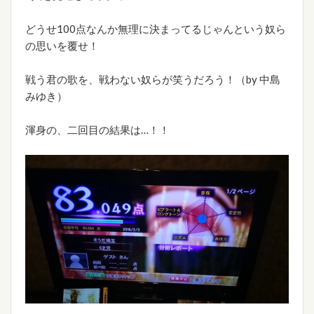
どうせ100点なんか無理に決まってるじゃんという奴ら
の思いを覆せ！
戦う君の歌を、戦わない奴らが笑うだろう！（by 中島
みゆき）
渾身の、二回目の結果は…！！