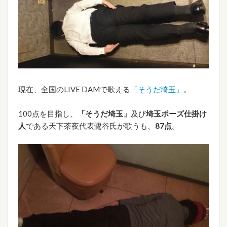
現在、全国のLIVE DAMで歌える
「そうだ埼玉」
。
100点を目指し、
「そうだ埼玉」
及び
埼玉ポーズ仕掛け
人
である天下茶夜代表鷺谷氏が歌うも、
87点
。