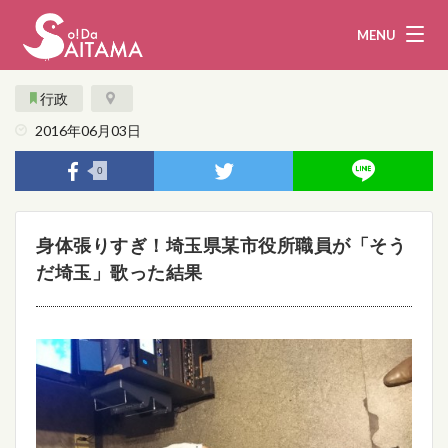
MENU
行政
2016年06月03日
娯楽・観光
飲食
0
企業・団体
教育・医療
身体張りすぎ！埼玉県某市役所職員が「そう
行政
まとめ！
だ埼玉」歌った結果
地域から探す
募集！
お問い合わせ
運営団体
ライター