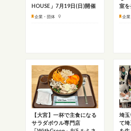
HOUSE」7月19日(日)開催
室を
企業・団体
企業
【大宮】一杯で主食になる
埼玉
サラダボウル専門店
て埼
「WithGreen」9/5 ルミネ
を生