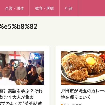
企業・団体
教育・医療
行政
%e5%b8%82
宮】英語を学ぶ？それ
戸田市が埼玉のカレー
飲む？大人が集ま
地を獲りにいく
パブのような”英会話教