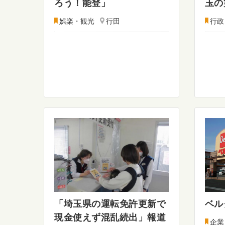
ろう！能登」
玉の
娯楽・観光
行田
行政
「埼玉県の運転免許更新で
ベル
現金使えず混乱続出」報道
企業