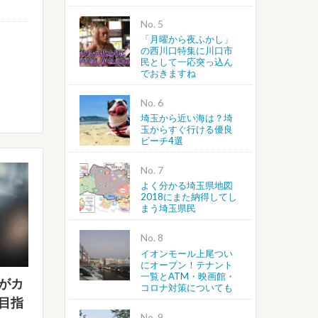
No.
「月曜から夜ふかし」
の西川口特集に川口市
民として一応突っ込ん
でおきますね
No.
埼玉から近い海は？埼
玉からすぐ行ける優良
ビーチ4選
No.
よく分かる埼玉県地図
2018にまた納得してし
まう埼玉県民
No.
イオンモール上尾つい
にオープン！テナント
一覧とATM・映画館・
がカ
コロナ対策についても
目指
No.