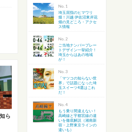
No.
埼玉屈指のヒマワリ
越谷・春日部・吉川・北葛飾
畑！川越 伊佐沼東岸花
畑の見どころ・アクセ
ス情報
さいたま・川越・川口
No.
上尾・桶川・北本・鴻巣・北
ご当地ナンバープレー
トデザイン一挙紹介！
埼玉からはあの地域
蓮田・白岡・久喜・幸手・南
が！
No.
「マツコの知らない世
界」で話題になった埼
玉スイーツ4選はこれ
だ！
No.
もう乗り間違えない！
が知ら
高崎線と宇都宮線の違
いを徹底解説（湘南新
宿・上野東京ラインの
違いも）