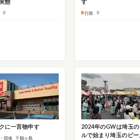
実態
す
行政
クに一言物申す
2024年のGWは埼玉
ルで始まり埼玉のビー
・団体
鶴ヶ島