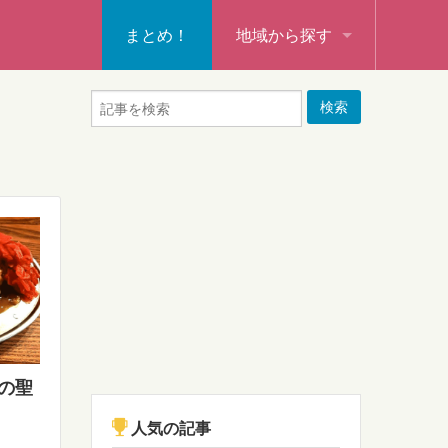
まとめ！
地域から探す
秩父・飯能・秩父郡
本庄・深谷・熊谷・大里郡・
行田・羽生・加須
東松山・坂戸・鶴ヶ島・日高
入間・所沢・狭山・入間郡
ふじみ野・富士見・志木
の聖
新座・朝霞・戸田・和光
人気の記事
蕨・草加・八潮・三郷