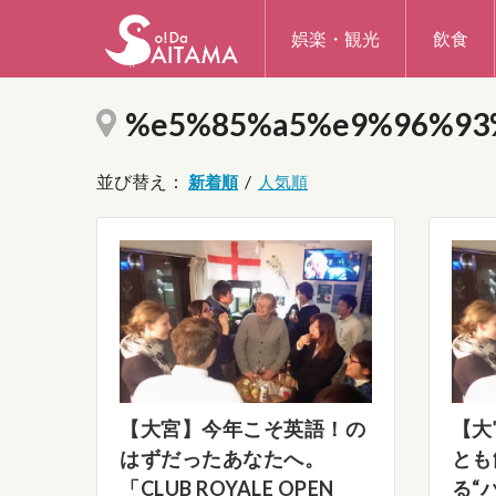
娯楽・観光
飲食
%e5%85%a5%e9%96%93
並び替え：
/
【大宮】今年こそ英語！の
【大
はずだったあなたへ。
とも
「CLUB ROYALE OPEN
る“