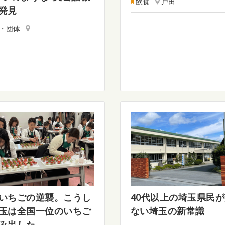
飲食
戸田
発見
・団体
いちごの逆襲。こうし
40代以上の埼玉県民
玉は全国一位のいちご
ない埼玉の新常識
み出した