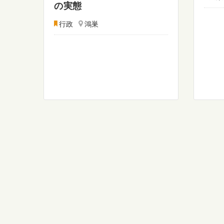
の実態
行政
鴻巣