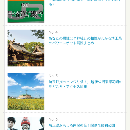
も）
No.
あなたの属性は？神社との相性がわかる埼玉県
のパワースポット属性まとめ
No.
埼玉屈指のヒマワリ畑！川越 伊佐沼東岸花畑の
見どころ・アクセス情報
No.
埼玉県おもしろ内閣発足！閣僚名簿初公開