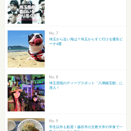
No.
埼玉から近い海は？埼玉からすぐ行ける優良ビ
ーチ4選
No.
埼玉屈指のディープスポット「八潮秘宝館」に
潜入！
No.
学生以外も歓迎！越谷市の文教大学の学食で一