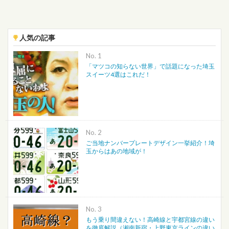
人気の記事
No.
「マツコの知らない世界」で話題になった埼玉
スイーツ4選はこれだ！
No.
ご当地ナンバープレートデザイン一挙紹介！埼
玉からはあの地域が！
No.
もう乗り間違えない！高崎線と宇都宮線の違い
を徹底解説（湘南新宿・上野東京ラインの違い