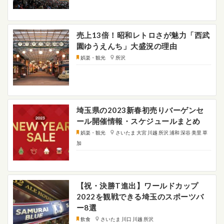
売上13倍！昭和レトロさが魅力「西武
園ゆうえんち」大盛況の理由
娯楽・観光
所沢
埼玉県の2023新春初売りバーゲンセ
ール開催情報・スケジュールまとめ
娯楽・観光
さいたま 大宮 川越 所沢 浦和 深谷 美里 草
加
【祝・決勝T進出】ワールドカップ
2022を観戦できる埼玉のスポーツバ
ー8選
飲食
さいたま 川口 川越 所沢