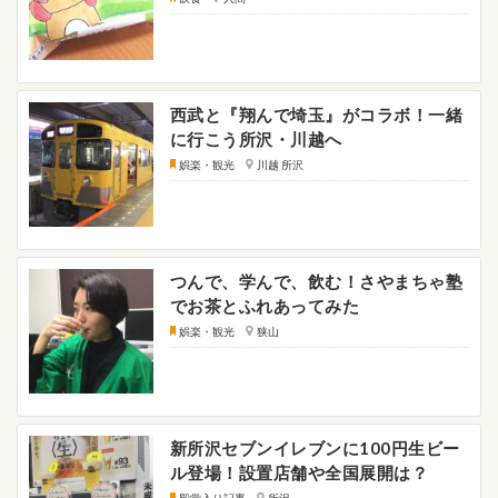
西武と『翔んで埼玉』がコラボ！一緒
に行こう所沢・川越へ
娯楽・観光
川越 所沢
つんで、学んで、飲む！さやまちゃ塾
でお茶とふれあってみた
娯楽・観光
狭山
新所沢セブンイレブンに100円生ビー
ル登場！設置店舗や全国展開は？