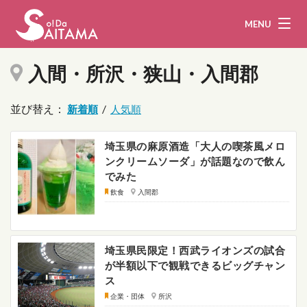
MENU
入間・所沢・狭山・入間郡
並び替え：
/
娯楽・観光
飲食
企業・団体
教育・医療
埼玉県の麻原酒造「大人の喫茶風メロ
ンクリームソーダ」が話題なので飲ん
でみた
行政
まとめ！
飲食
入間郡
地域から探す
募集！
お問い合わせ
埼玉県民限定！西武ライオンズの試合
が半額以下で観戦できるビッグチャン
運営団体
ライター
ス
企業・団体
所沢