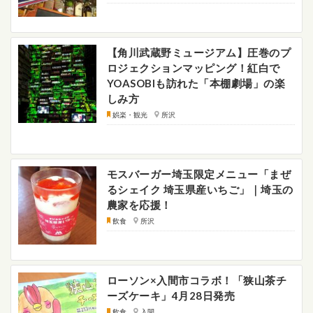
【角川武蔵野ミュージアム】圧巻のプ
ロジェクションマッピング！紅白で
YOASOBIも訪れた「本棚劇場」の楽
しみ方
娯楽・観光
所沢
モスバーガー埼玉限定メニュー「まぜ
るシェイク 埼玉県産いちご」｜埼玉の
農家を応援！
飲食
所沢
ローソン×入間市コラボ！「狭山茶チ
ーズケーキ」4月28日発売
飲食
入間