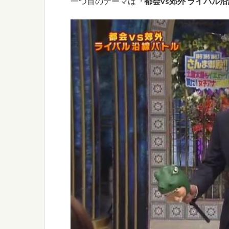
一つ目のテーマは
「都会vs郊外 ライバル