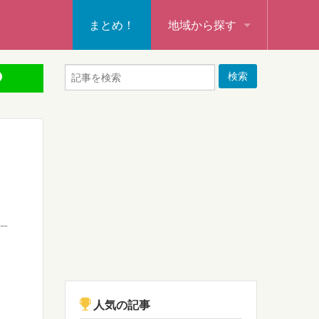
まとめ！
地域から探す
秩父・飯能・秩父郡
本庄・深谷・熊谷・大里郡・
行田・羽生・加須
東松山・坂戸・鶴ヶ島・日高
入間・所沢・狭山・入間郡
ふじみ野・富士見・志木
新座・朝霞・戸田・和光
人気の記事
蕨・草加・八潮・三郷