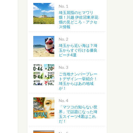
No.
埼玉屈指のヒマワリ
越谷・春日部・吉川・北葛飾
畑！川越 伊佐沼東岸花
畑の見どころ・アクセ
ス情報
さいたま・川越・川口
No.
上尾・桶川・北本・鴻巣・北
埼玉から近い海は？埼
玉からすぐ行ける優良
ビーチ4選
蓮田・白岡・久喜・幸手・南
No.
ご当地ナンバープレー
トデザイン一挙紹介！
埼玉からはあの地域
が！
No.
「マツコの知らない世
界」で話題になった埼
玉スイーツ4選はこれ
だ！