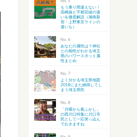
No.
もう乗り間違えない！
高崎線と宇都宮線の違
いを徹底解説（湘南新
宿・上野東京ラインの
違いも）
No.
あなたの属性は？神社
との相性がわかる埼玉
県のパワースポット属
性まとめ
No.
よく分かる埼玉県地図
2018にまた納得してし
まう埼玉県民
No.
「月曜から夜ふかし」
の西川口特集に川口市
民として一応突っ込ん
でおきますね
No.