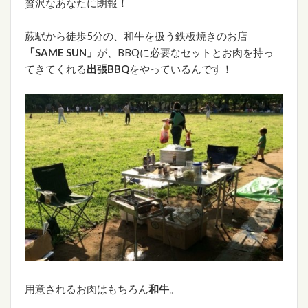
贅沢なあなたに朗報！
蕨駅から徒歩5分の、和牛を扱う鉄板焼きのお店
「SAME SUN」
が、BBQに必要なセットとお肉を持っ
てきてくれる
出張BBQ
をやっているんです！
用意されるお肉はもちろん
和牛
。