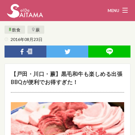
MENU
飲食
蕨
2016年08月23日
娯楽・観光
飲食
0
企業・団体
教育・医療
【戸田・川口・蕨】黒毛和牛も楽しめる出張
行政
まとめ！
BBQが便利でお得すぎた！
地域から探す
募集！
お問い合わせ
運営団体
ライター