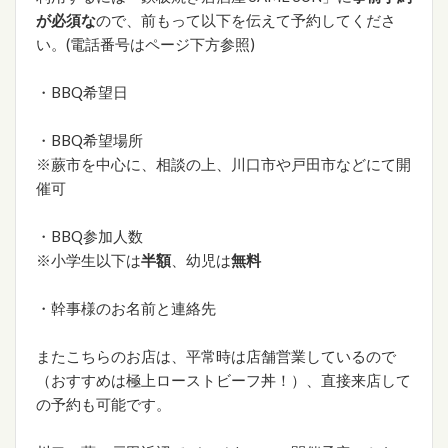
が必須な
ので、前もって以下を伝えて予約してくださ
い。(電話番号はページ下方参照)
・BBQ希望日
・BBQ希望場所
※蕨市を中心に、相談の上、川口市や戸田市などにて開
催可
・BBQ参加人数
※小学生以下は
半額
、幼児は
無料
・幹事様のお名前と連絡先
またこちらのお店は、平常時は店舗営業しているので
（おすすめは極上ローストビーフ丼！）、直接来店して
の予約も可能です。