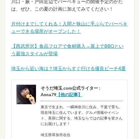
川口・蕨・戸田近辺でバーベキューの開催予定のかた
は、ぜひ、この夏の計画に加えてみてください！
片付けまでしてくれる！入間と狭山に手ぶらでバーベキ
ューできる場所がオープンした！
【西武所沢】食品フロアで食材購入→屋上でBBQとい
う最強スタイルが登場
埼玉から近い海は？埼玉からすぐ行ける優良ビーチ4選
そうだ埼玉.com公式ライター :
Anna79
【他の記事】
東京で生まれ、一瞬神奈川に住み、千葉で育ち、
現在埼玉に住んでいます。グルメ情報やイベン
ト、美容に関する、埼玉ならではの記事を皆さん
にお届けします！
埼玉県草加市在住