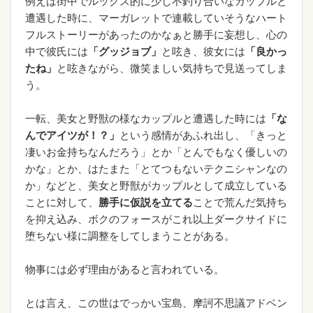
例えば街中でルックス的に少し不釣り合いなカップルと
遭遇した時に、マーガレットで連載していそうなハート
フルストーリーがあったのかなぁと勝手に妄想し、心の
中で彼氏には
「グッジョブ」
と呟き、彼女には
「良かっ
たね」
と呟きながら、微笑ましい気持ちで見送ってしま
う。
一転、美女と野獣の様なカップルと遭遇した時には
「な
んでアイツが！？」
という感情があふれ出し、「きっと
凄いお金持ちなんだろう」とか「とんでもなく優しいの
かな」とか、はたまた「とてつもないテクニシャンなの
か」などと、美女と野獣がカップルとして成立している
ことに対して、
勝手に仮説を立てる
ことで荒んだ気持ち
を抑え込み、ボクのフォースがこれ以上ダークサイドに
堕ちない様に調整をしてしまうことがある。
物事には必ず理由があると言われている。
とは言え、この世はでっかい宝島、摩訶不思議アドベン