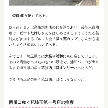
「焼肉 叙々苑」
である。
叙々苑と言えば高級焼肉店の代名詞であり、芸能人御用
達で、
ビートたけし
さんをはじめとするそうそうたる芸
能人が参加するゴルフ大会
「叙々苑カップ」
なんかも開
いちゃう格式高いお店である。
今でこそ、埼玉県では
大宮
や
浦和
にも出店しているが、
その２店舗が出来たのもつい最近で、浦和パルコが出来
るまで埼玉県の叙々苑は
西川口オンリー
だったのだ。
つまり埼玉県の叙々苑は西川口にしかなかった。
西川口叙々苑埼玉第一号店の推察