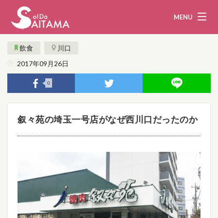
MENU
飲食
川口
2017年09月26日
娯楽・観光
飲食
0
企業・団体
教育・医療
叙々苑の埼玉一号店がなぜ西川口だったのか
行政
まとめ！
地域から探す
募集！
お問い合わせ
運営団体
ライター