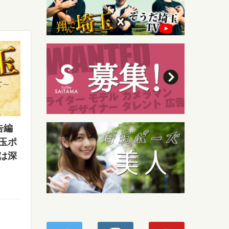
告編
玉ポ
は深