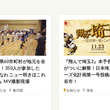
県60市町村が地元を全
『翔んで埼玉2』本予
R！350人が参加した
がついに解禁！日本埼
なわ ニュー咲きほこれ
ーズ化計画第一号投稿
』MV撮影現場
谷市！
らせ
春日部
お知らせ
深谷