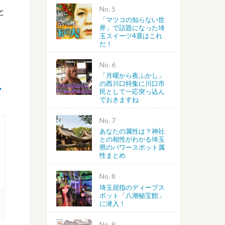
No.
と
「マツコの知らない世
界」で話題になった埼
玉スイーツ4選はこれ
だ！
No.
に
「月曜から夜ふかし」
の西川口特集に川口市
民として一応突っ込ん
でおきますね
No.
あなたの属性は？神社
との相性がわかる埼玉
県のパワースポット属
性まとめ
No.
埼玉屈指のディープス
ポット「八潮秘宝館」
に潜入！
No.