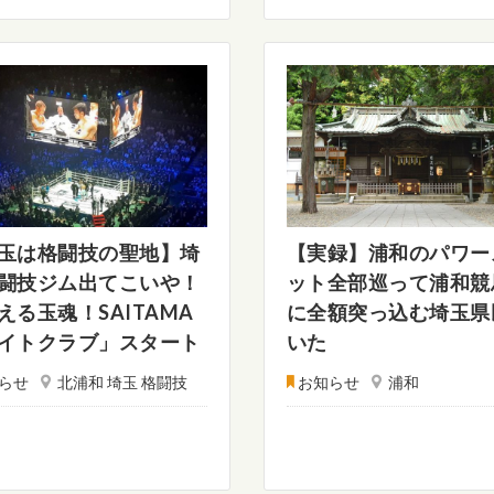
玉は格闘技の聖地】埼
【実録】浦和のパワー
闘技ジム出てこいや！
ット全部巡って浦和競
える玉魂！SAITAMA
に全額突っ込む埼玉県
イトクラブ」スタート
いた
らせ
北浦和 埼玉 格闘技
お知らせ
浦和