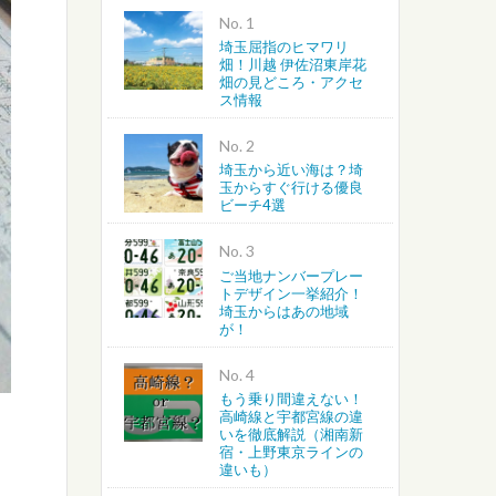
No.
埼玉屈指のヒマワリ
越谷・春日部・吉川・北葛飾
畑！川越 伊佐沼東岸花
畑の見どころ・アクセ
ス情報
さいたま・川越・川口
No.
上尾・桶川・北本・鴻巣・北
埼玉から近い海は？埼
玉からすぐ行ける優良
ビーチ4選
蓮田・白岡・久喜・幸手・南
No.
ご当地ナンバープレー
トデザイン一挙紹介！
埼玉からはあの地域
が！
No.
もう乗り間違えない！
高崎線と宇都宮線の違
いを徹底解説（湘南新
宿・上野東京ラインの
違いも）