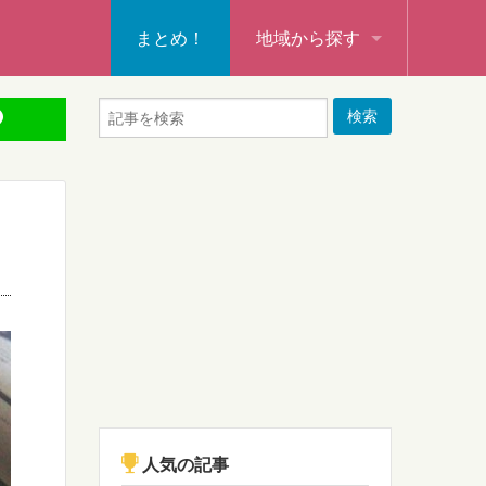
まとめ！
地域から探す
秩父・飯能・秩父郡
本庄・深谷・熊谷・大里郡・
行田・羽生・加須
！
東松山・坂戸・鶴ヶ島・日高
入間・所沢・狭山・入間郡
ふじみ野・富士見・志木
新座・朝霞・戸田・和光
人気の記事
蕨・草加・八潮・三郷